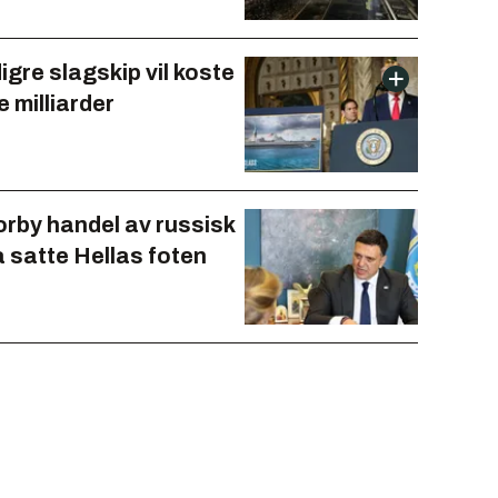
gre slagskip vil koste
e milliarder
forby handel av russisk
å satte Hellas foten