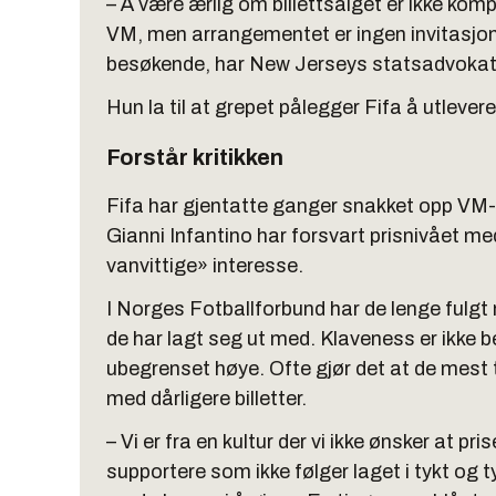
– Å være ærlig om billettsalget er ikke komp
VM, men arrangementet er ingen invitasjon 
besøkende, har New Jerseys statsadvokat
Hun la til at grepet pålegger Fifa å utlever
Forstår kritikken
Fifa har gjentatte ganger snakket opp VM-
Gianni Infantino har forsvart prisnivået me
vanvittige» interesse.
I Norges Fotballforbund har de lenge fulgt
de har lagt seg ut med. Klaveness er ikke be
ubegrenset høye. Ofte gjør det at de mest 
med dårligere billetter.
– Vi er fra en kultur der vi ikke ønsker at pr
supportere som ikke følger laget i tykt og t