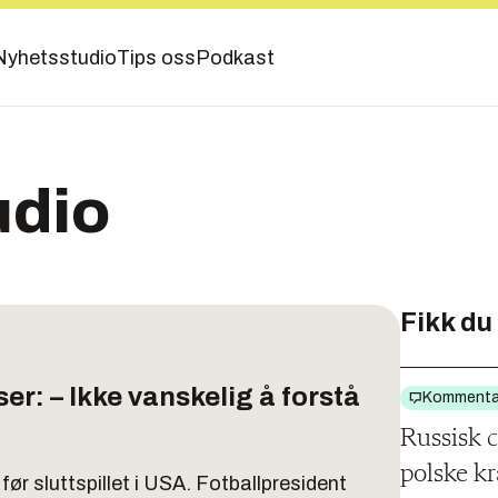
Nyhetsstudio
Tips oss
Podkast
udio
Fikk du
r: – Ikke vanskelig å forstå
Kommenta
Russisk 
polske k
før sluttspillet i USA. Fotballpresident