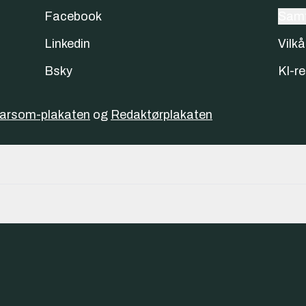
Facebook
Samt
Linkedin
Vilkå
Bsky
KI-re
varsom-plakaten
og
Redaktørplakaten