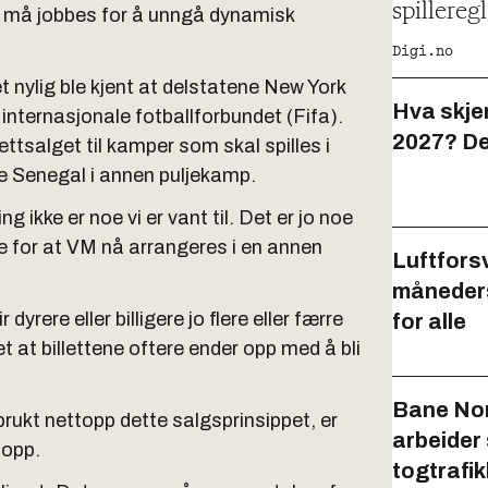
spillereg
en må jobbes for å unngå dynamisk
Digi.no
 nylig ble kjent at delstatene New York
Hva skje
nternasjonale fotballforbundet (Fifa).
2027? De
ttsalget til kamper som skal spilles i
e Senegal i annen puljekamp.
g ikke er noe vi er vant til. Det er jo noe
ke for at VM nå arrangeres i en annen
Luftforsv
måneders
dyrere eller billigere jo flere eller færre
for alle
t at billettene oftere ender opp med å bli
Bane Nor:
brukt nettopp dette salgsprinsippet, er
arbeider
 opp.
togtrafi