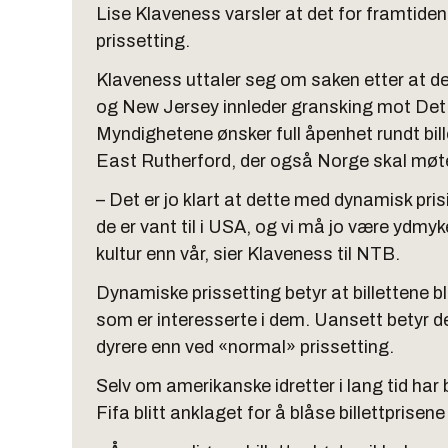
Lise Klaveness varsler at det for framtid
prissetting.
Klaveness uttaler seg om saken etter at det
og New Jersey innleder gransking mot Det i
Myndighetene ønsker full åpenhet rundt bille
East Rutherford, der også Norge skal møt
– Det er jo klart at dette med dynamisk prisin
de er vant til i USA, og vi må jo være ydmy
kultur enn vår, sier Klaveness til NTB.
Dynamiske prissetting betyr at billettene blir 
som er interesserte i dem. Uansett betyr de
dyrere enn ved «normal» prissetting.
Selv om amerikanske idretter i lang tid har 
Fifa blitt anklaget for å blåse billettprisene