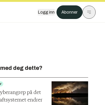
Logg inn
Abonner
 med deg dette?
r
cyberangrep på det
raftsystemet endrer