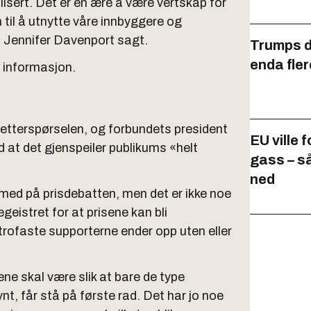
lisert. Det er en ære å være vertskap for
til å utnytte våre innbyggere og
 Jennifer Davenport sagt.
Trumps di
enda fler
e informasjon.
etterspørselen, og forbundets president
EU ville 
d at det gjenspeiler publikums «helt
gass – s
ned
 med på prisdebatten, men det er ikke noe
geistret for at prisene kan bli
trofaste supporterne ender opp uten eller
isene skal være slik at bare de type
ynt, får stå på første rad. Det har jo noe