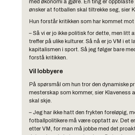
med økonomi å gjøre. En ting er oppblåste 
ønsker at fotballen skal tiltrekke seg, sier
Hun forstår kritikken som har kommet mot
– Så vi er jo ikke politisk for dette, men lit
treffer på ulike kulturer. Så nå er jo VM i e
kapitalismen i sport. Så jeg følger bare me
forstå kritikken.
Vil lobbyere
På spørsmål om hun tror den dynamiske pri
mesterskap som kommer, sier Klaveness at 
skal skje.
– Jeg har ikke hatt den frykten foreløpig, me
fotballpolitikere må være opptatt av. Det er
etter VM, for man må jobbe med det proaktiv