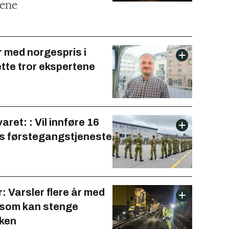
lene
r med norgespris i
tte tror ekspertene
aret: : Vil innføre 16
 førstegangstjeneste
 Varsler flere år med
 som kan stenge
kken