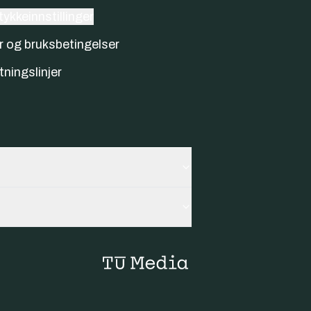
ykkeinnstillinger
r og bruksbetingelser
tningslinjer