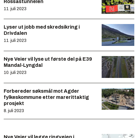
Rossåstunnelen
11. juli 2023
Lyser ut jobb med skredsikring i
Drivdalen
11. juli 2023
Nye Veier vil lyse ut første del på E39
Mandal-Lyngdal
10. juli 2023
Forbereder søksmål mot Agder
fylkeskommune etter marerittaktig
prosjekt
8. juli 2023
Nye Veier vil legge ringveien i