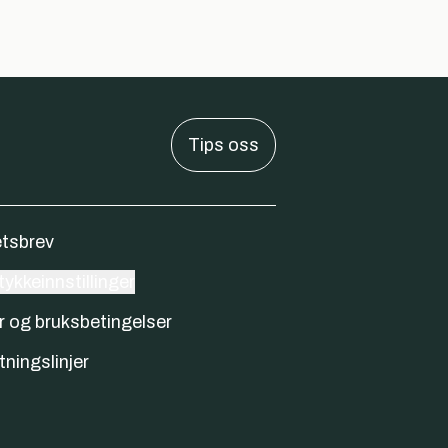
Tips oss
tsbrev
ykkeinnstillinger
r og bruksbetingelser
tningslinjer