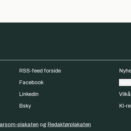
RSS-feed forside
Nyhe
Facebook
Samt
Linkedin
Vilkå
Bsky
KI-re
varsom-plakaten
og
Redaktørplakaten