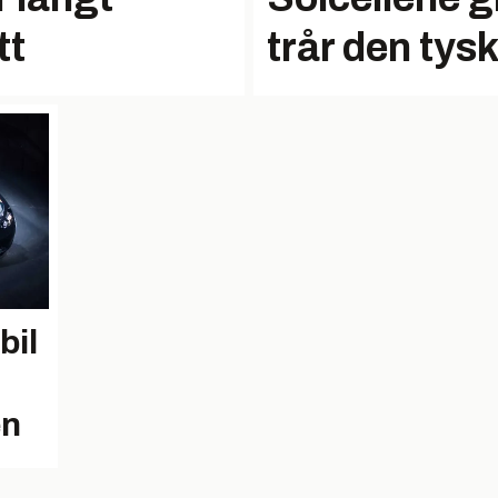
tt
trår den tyske
bil
en