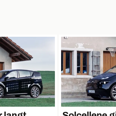
r langt
Solcellene gi