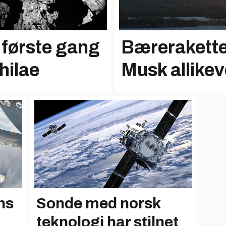
r første gang
Bæreraketten
hilae
Musk allikev
ns
Sonde med norsk
teknologi har stilnet