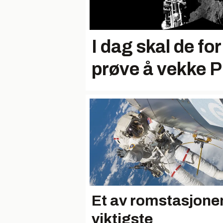
I dag skal de fo
prøve å vekke P
Et av romstasjone
viktigste