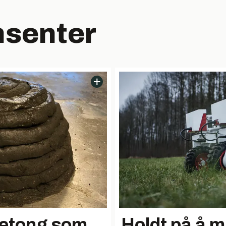
msenter
betong som
Holdt på å m