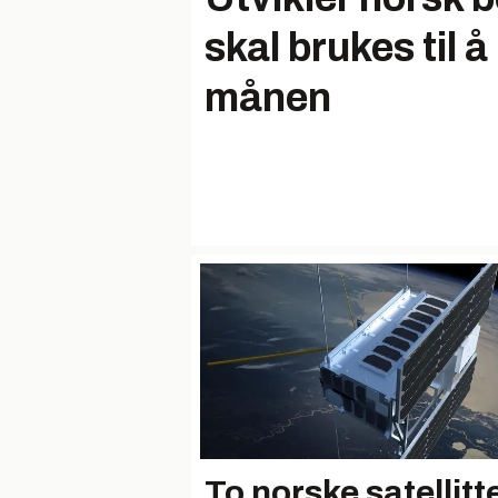
skal brukes til 
månen
To norske satellitt