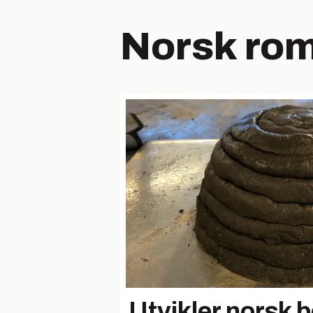
Norsk ro
Utvikler norsk 