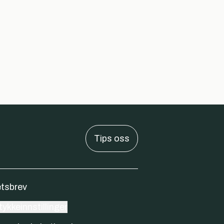
Tips oss
tsbrev
ykkeinnstillinger