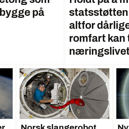
å bygge på
statsstøtten.
altfor dårlige
romfart kan t
næringslive
er
Norsk slangerobot
Nyt