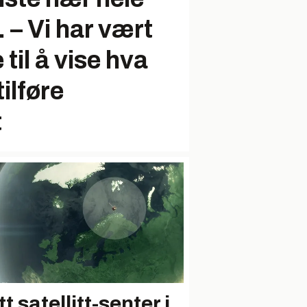
 – Vi har vært
 til å vise hva
ilføre
t
t satellitt-senter i