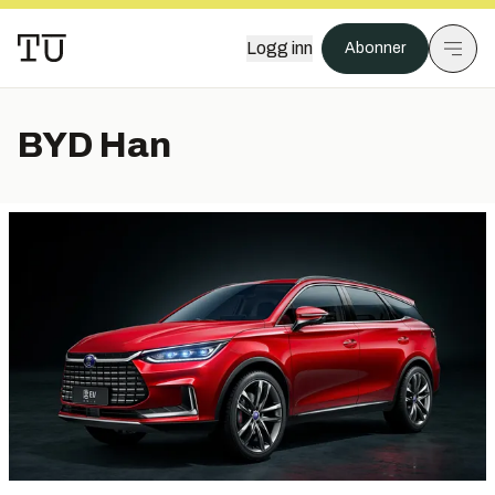
Logg inn
Abonner
BYD Han