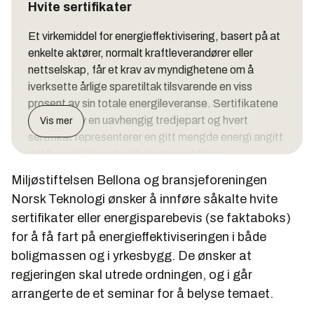
Hvite sertifikater
Et virkemiddel for energieffektivisering, basert på at
enkelte aktører, normalt kraftleverandører eller
nettselskap, får et krav av myndighetene om å
iverksette årlige sparetiltak tilsvarende en viss
prosent av sin totale energileveranse. Sertifikatene
utstedes av en uavhengig tredjepart og hvert
Vis mer
sertifikat representerer en gitt mengde energi angitt
i kWh, som i hovedsak beregnes ut fra en
standardliste.
Miljøstiftelsen Bellona og bransjeforeningen
Den forpliktede aktøren må selv være aktiv med å
Norsk Teknologi ønsker å innføre såkalte hvite
skaffe seg sertifikater. Det kan han gjøre ved å tilby
sertifikater eller energisparebevis (se faktaboks)
energieffektiviseringstjenester selv, eller ved å kjøpe
for å få fart på energieffektiviseringen i både
sertifikater fra en tredjepart som også utfører
boligmassen og i yrkesbygg. De ønsker at
energieffektiviseringstjenester. Sertifikatene kan
regjeringen skal utrede ordningen, og i går
siden handles mellom de ulike sertifikatpliktige
arrangerte de et seminar for å belyse temaet.
aktørene.