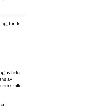
ing, for det
ng av hele
rens av
e som skulle
 er