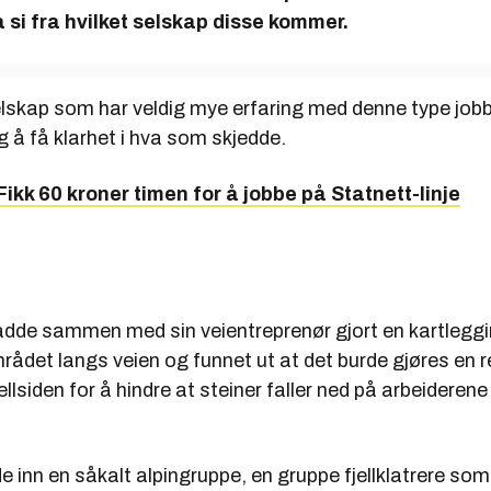
 si fra hvilket selskap disse kommer.
elskap som har veldig mye erfaring med denne type jobb
ig å få klarhet i hva som skjedde.
Fikk 60 kroner timen for å jobbe på Statnett-linje
adde sammen med sin veientreprenør gjort en kartleggi
rådet langs veien og funnet ut at det burde gjøres en 
ellsiden for å hindre at steiner faller ned på arbeideren
de inn en såkalt alpingruppe, en gruppe fjellklatrere som