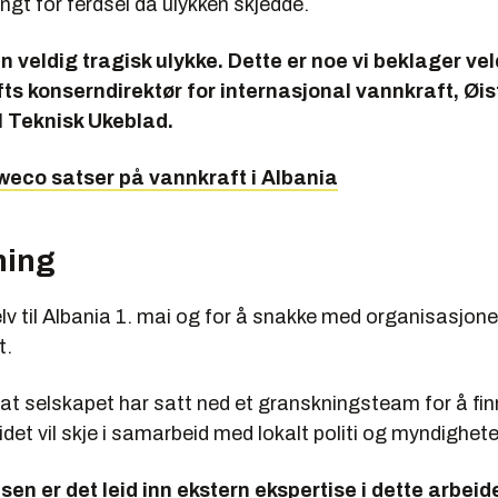
ngt for ferdsel da ulykken skjedde.
en veldig tragisk ulykke. Dette er noe vi beklager vel
fts konserndirektør for internasjonal vannkraft, Øis
l Teknisk Ukeblad.
weco satser på vannkraft i Albania
ning
lv til Albania 1. mai og for å snakke med organisasjon
t.
 at selskapet har satt ned et granskningsteam for å fin
idet vil skje i samarbeid med lokalt politi og myndighete
sen er det leid inn ekstern ekspertise i dette arbeide