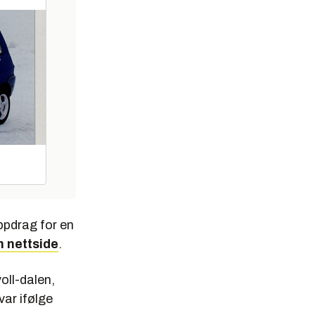
oppdrag for en
n nettside
.
oll-dalen,
var ifølge