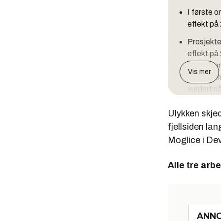
I første 
effekt på
Prosjektet
effekt på
vil øke d
Vis mer
Investerin
vurdert nå
Kraftstas
Ulykken skjed
Tirana. St
fjellsiden l
havet.
Moglice i Dev
Prosjekts
det øster
Alle tre arb
hele pros
Kilde: Statk
ANN