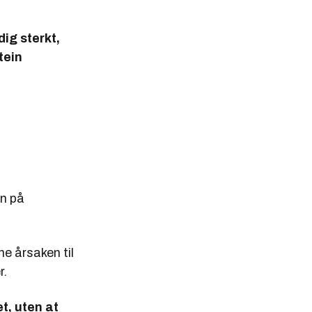
dig sterkt,
tein
en på
ne årsaken til
r.
t, uten at