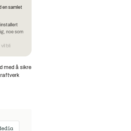
d en samlet
installert
lig, noe som
il bli
vedstaden
rd med å sikre
er over
raftverk
tkraft og
 eier nå