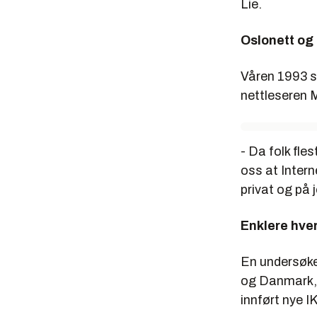
Lie.
Oslonett og
Våren 1993 s
nettleseren M
- Da folk fle
oss at Intern
privat og på 
Enklere hve
En undersøkel
og Danmark, g
innført nye I