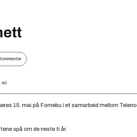
nett
Kommenter
4:40
keres 15. mai på Fornebu i et samarbeid mellom Telenor
rtene spå om de neste ti år.