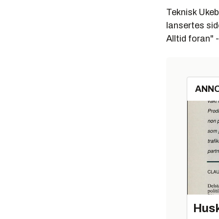
Teknisk Ukebl
lansertes si
Alltid foran" 
ANN
Husk