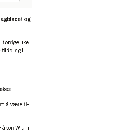
 Dagbladet og
 forrige uke
ildeling i
ekes.
m å være ti-
r Håkon Wium