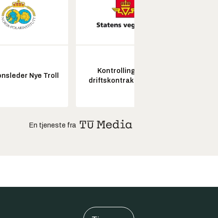
Kontrollingeniør
Fagl
nsleder Nye Troll
driftskontrakt elektro
ubema
En tjeneste fra