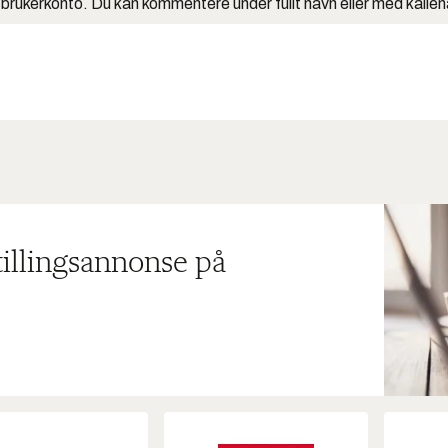
 brukerkonto. Du kan kommentere under fullt navn eller med kalle
tillingsannonse på