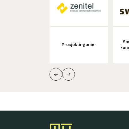
Sen
Prosjektingeniør
kon