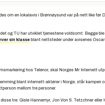
des om en lokalavis i Brønnøysund var på nett like før
et og TU har utviklet tjenestene voldsomt. Begge ble i
i hver sin klasse
blant nettsteder under avisenes Oscar-t
umsmarkering hos Telenor, skal Norges Mr Internett utp
temming blant internett-aktører i Norge, står kampen o
ttperson mellom tre personer.
v disse tre: Gisle Hannemyr, Jon Von S. Tetzchner elle