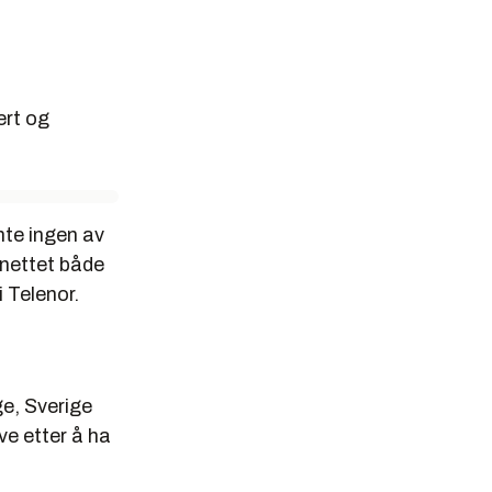
ert og
nte ingen av
 nettet både
i Telenor.
ge, Sverige
ive etter å ha