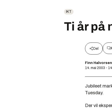
IKT
Ti år på 
Del
Finn Halvorsen
14. mai 2003 - 1
Jubileet mar
Tuesday.
Der vil ekspe