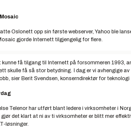
 Mosaic
atte Oslonett opp sin første webserver, Yahoo ble lans
osaic gjorde Internett tilgjengelig for flere.
st kunne få tilgang til Internett på forsommeren 1993, a
ett skulle få så stor betydning. I dag er vi avhengige av
jobb, sier Berit Svendsen, konserndirektør for teknologi 
rdag
se Telenor har utført blant ledere i virksomheter i Nor
jør det klart at ni av ti virksomheter er blitt mer effekt
KT-løsninger.