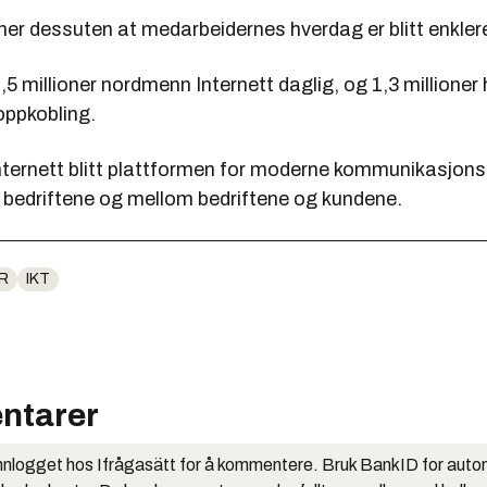
ner dessuten at medarbeidernes hverdag er blitt enkler
1,5 millioner nordmenn Internett daglig, og 1,3 millione
oppkobling.
 Internett blitt plattformen for moderne kommunikasjons
i bedriftene og mellom bedriftene og kundene.
R
IKT
ntarer
nlogget hos Ifrågasätt for å kommentere. Bruk BankID for auto