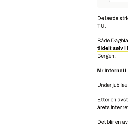
De lærde stri
TU.
Både Dagblad
tildelt sølv 
Bergen.
Mr Internett
Under jubile
Etter en avs
årets intenre
Det blir en a