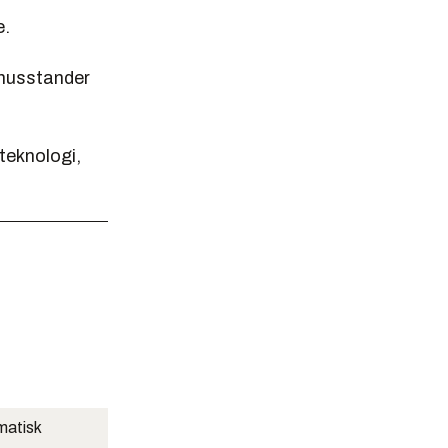
e.
r husstander
teknologi,
matisk