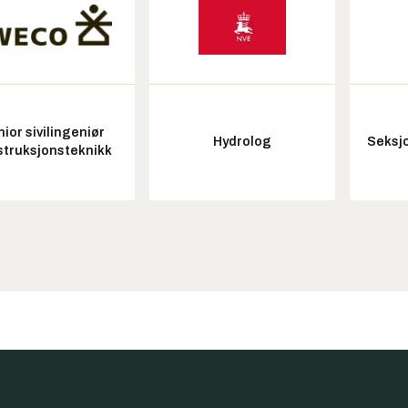
ior sivilingeniør
Hydrolog
Seksjo
struksjonsteknikk