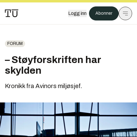
Logg inn
Abonner
FORUM
– Støyforskriften har
skylden
Kronikk fra Avinors miljøsjef.