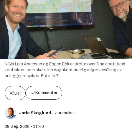
NGIs Lars Andresen og Espen Eek er stolte over å ha dratt i land
kontrakten som skal sikre døgnkontinuerlig miljøovervåking av
anleggsprosjekter.
Foto:
NGI
Kommenter
Del
Jarle Skoglund
– Journalist
28. sep. 2020 - 11:40