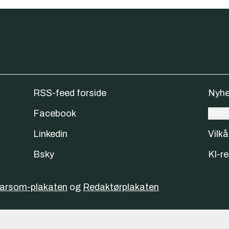
RSS-feed forside
Nyhe
Facebook
Samt
Linkedin
Vilkå
Bsky
KI-re
varsom-plakaten
og
Redaktørplakaten