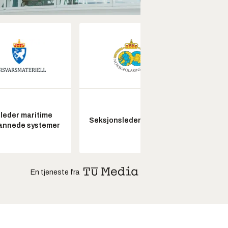
leder maritime
Senio
Seksjonsleder Nye Troll
annede systemer
konstr
En tjeneste fra