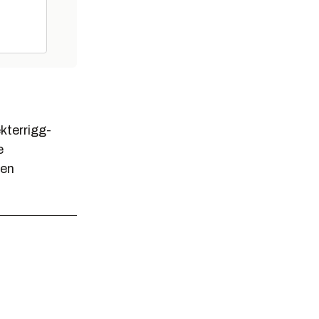
ekterrigg-
e
 en