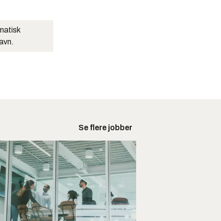
matisk
navn.
Se flere jobber