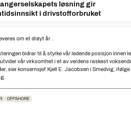
angerselskapets løsning gir
tidsinnsikt i drivstofforbruket
everes om et drøyt år .
teringen bidrar til å styrke vår ledende posisjon innen l
utvider vår virksomhet i et av verdens raskest voksend
r, sier konsernsjef Kjell E. Jacobsen i Smedvig, ifølge
g.
R
OFFSHORE