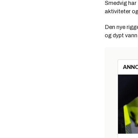
Smedvig har s
aktiviteter o
Den nye rigge
og dypt vann 
ANN