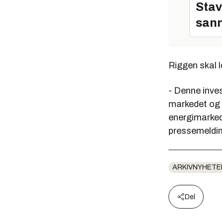
Stav
sann
Riggen skal l
- Denne inves
markedet og 
energimarkede
pressemeldin
ARKIVNYHETE
Del