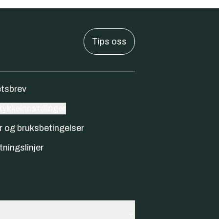
Tips oss
tsbrev
ykkeinnstillinger
r og bruksbetingelser
tningslinjer