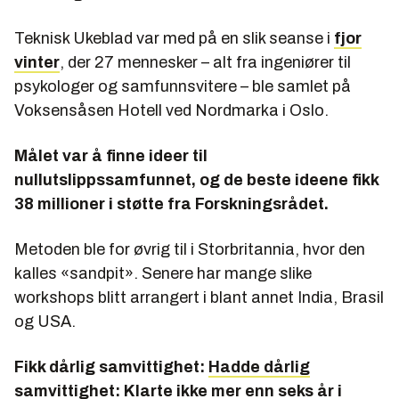
Teknisk Ukeblad var med på en slik seanse i
fjor
vinter
, der 27 mennesker – alt fra ingeniører til
psykologer og samfunnsvitere – ble samlet på
Voksensåsen Hotell ved Nordmarka i Oslo.
Målet var å finne ideer til
nullutslippssamfunnet, og de beste ideene fikk
38 millioner i støtte fra Forskningsrådet.
Metoden ble for øvrig til i Storbritannia, hvor den
kalles «sandpit». Senere har mange slike
workshops blitt arrangert i blant annet India, Brasil
og USA.
Fikk dårlig samvittighet:
Hadde dårlig
samvittighet: Klarte ikke mer enn seks år i