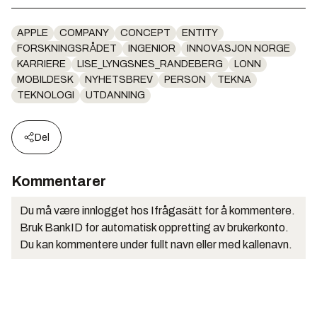
APPLE
COMPANY
CONCEPT
ENTITY
FORSKNINGSRÅDET
INGENIOR
INNOVASJON NORGE
KARRIERE
LISE_LYNGSNES_RANDEBERG
LONN
MOBILDESK
NYHETSBREV
PERSON
TEKNA
TEKNOLOGI
UTDANNING
Del
Kommentarer
Du må være innlogget hos Ifrågasätt for å kommentere.
Bruk BankID for automatisk oppretting av brukerkonto.
Du kan kommentere under fullt navn eller med kallenavn.