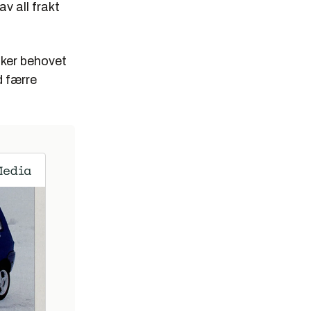
v all frakt
øker behovet
d færre