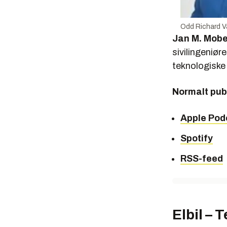
Odd Richard V
Jan M. Mob
sivilingeniør
teknologiske
Normalt pub
Apple Pod
Spotify
RSS-feed
Elbil – 