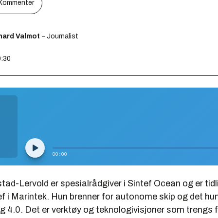
Kommenter
hard Valmot
– Journalist
0:30
d-Lervold er spesialrådgiver i Sintef Ocean og er tidl
f i Marintek. Hun brenner for autonome skip og det hun
ng 4.0. Det er verktøy og teknologivisjoner som trengs f