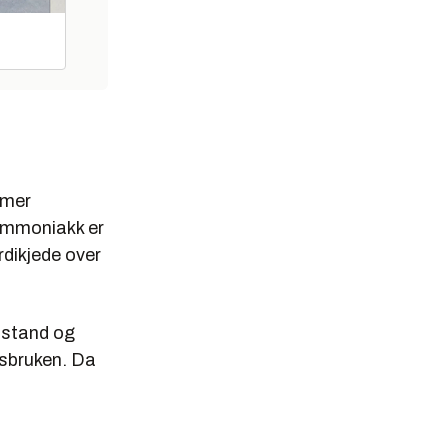
 mer
 ammoniakk er
rdikjede over
tstand og
rsbruken. Da