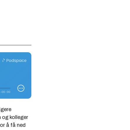
igere
 og kolleger
or å få ned