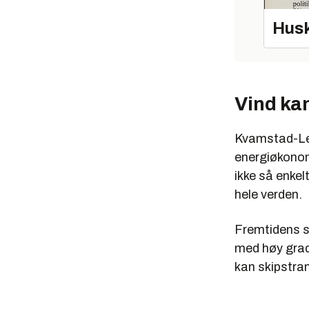
Husk
Vind ka
Kvamstad-Ler
energiøkonomi
ikke så enkel
hele verden.
Fremtidens s
med høy grad 
kan skipstran