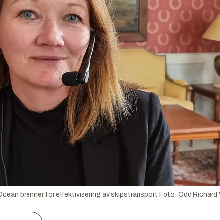
ean brenner for effektivisering av skipstransport
Foto:
Odd Richard 