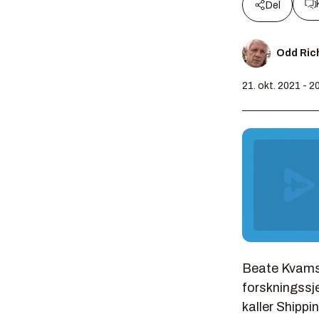
Del
Odd Ric
21. okt. 2021 - 2
Beate Kvamsta
forskningssje
kaller Shippi