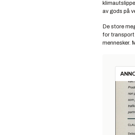
klimautslippe
av gods på v
De store meg
for transport
mennesker. Ma
ANN