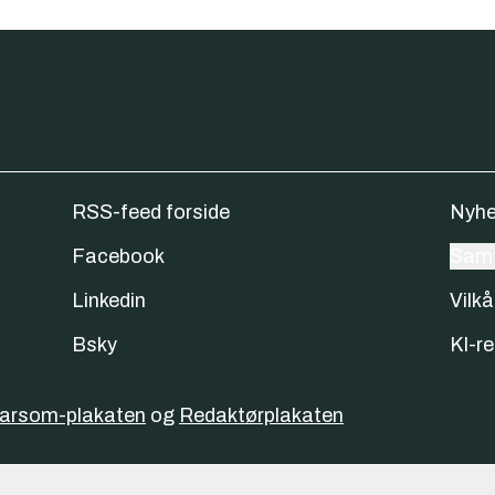
RSS-feed forside
Nyhe
Facebook
Samt
Linkedin
Vilkå
Bsky
KI-re
varsom-plakaten
og
Redaktørplakaten