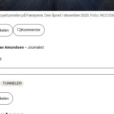
uroyartunnelen på Færøyene. Den åpnet i desember 2020.
Foto:
NCC/Ola
Kommenter
kkelen
lav Amundsen
– Journalist
36
TUNNELER
kkelen