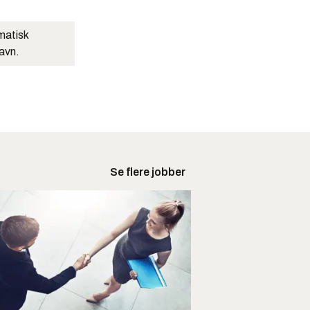
matisk
navn.
Se flere jobber