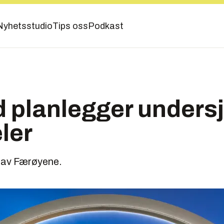
Nyhetsstudio
Tips oss
Podkast
 planlegger unders
ler
t av Færøyene.