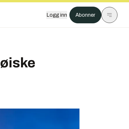
Logg inn
Abonner
jøiske