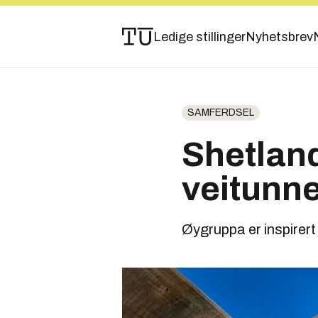
Ledige stillinger
Nyhetsbrev
SAMFERDSEL
Shetland
veitunne
Øygruppa er inspirer