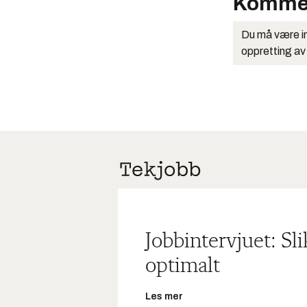
Komme
Du må være in
oppretting av
Jobbintervjuet: Sl
optimalt
Les mer