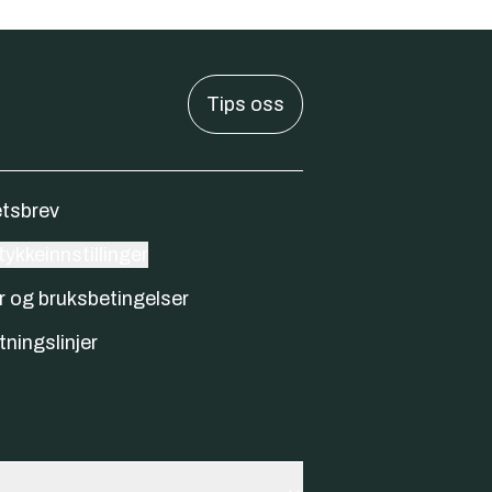
Tips oss
tsbrev
ykkeinnstillinger
r og bruksbetingelser
tningslinjer