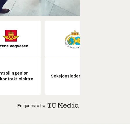
ntrollingeniør
Seksjonsleder Nye Troll
Pros
skontrakt elektro
En tjeneste fra