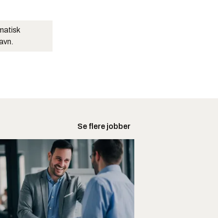
matisk
navn.
Se flere jobber