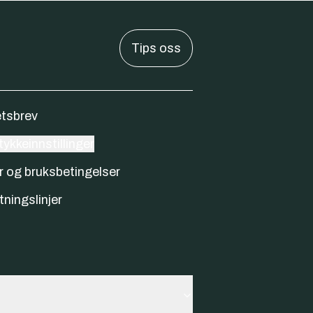
Tips oss
tsbrev
ykkeinnstillinger
r og bruksbetingelser
tningslinjer