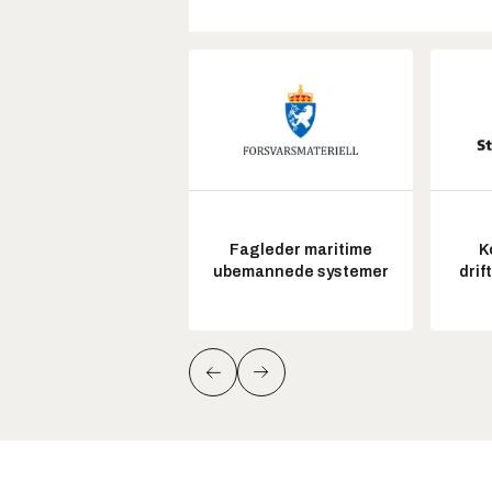
Fagleder maritime
K
ubemannede systemer
drif