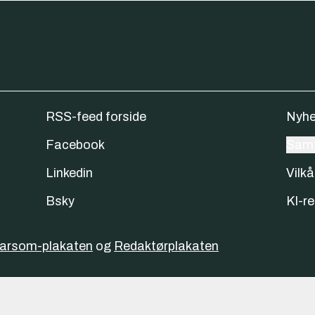
RSS-feed forside
Nyhe
Facebook
Samt
Linkedin
Vilkå
Bsky
KI-re
varsom-plakaten
og
Redaktørplakaten