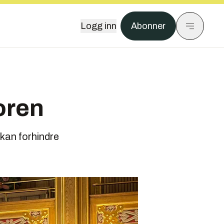
Logg inn
Abonner
oren
 kan forhindre