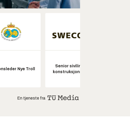
Senior sivilingeniør
nsleder Nye Troll
Pros
konstruksjonsteknikk
En tjeneste fra