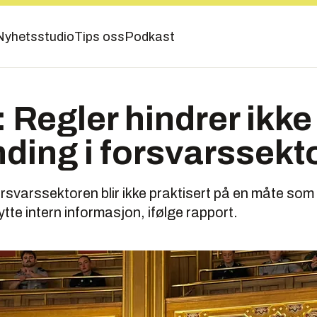
Nyhetsstudio
Tips oss
Podkast
 Regler hindrer ikke
nding i forsvarssekt
rsvarssektoren blir ikke praktisert på en måte som
tte intern informasjon, ifølge rapport.