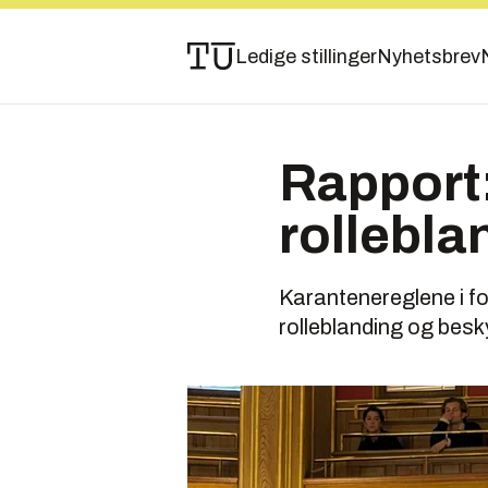
Ledige stillinger
Nyhetsbrev
Rapport:
rollebla
Karantenereglene i fo
rolleblanding og besky