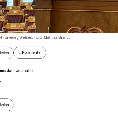
t før redegjørelsen.
Foto:
Mathias Brandt
Kommenter
kkelen
amsdal
– Journalist
39
kkelen