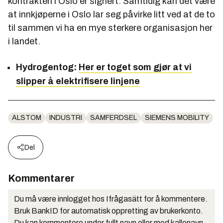
kontrakten i Oslo er signert. Samtidig kan det være
at innkjøperne i Oslo lar seg påvirke litt ved at de to
til sammen vi ha en mye sterkere organisasjon her
i landet.
Hydrogentog:
Her er toget som gjør at vi
slipper å elektrifisere linjene
ALSTOM
INDUSTRI
SAMFERDSEL
SIEMENS MOBILITY
Del
Kommentarer
Du må være innlogget hos Ifrågasätt for å kommentere.
Bruk BankID for automatisk oppretting av brukerkonto.
Du kan kommentere under fullt navn eller med kallenavn.