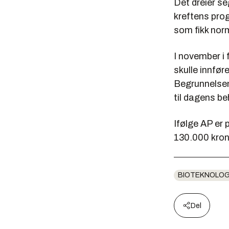
Det dreier s
kreftens pro
som fikk nor
I november i 
skulle innfør
Begrunnelsen 
til dagens be
Ifølge AP er 
130.000 kron
BIOTEKNOLOG
Del