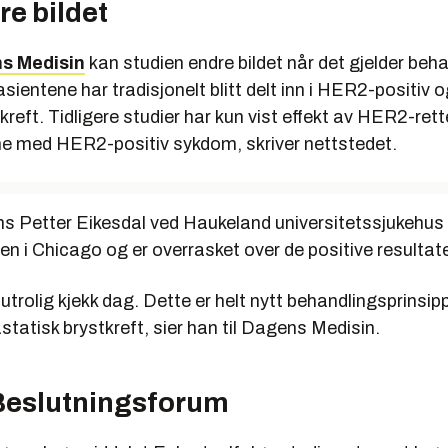
e bildet
s Medisin
kan studien endre bildet når det gjelder beh
asientene har tradisjonelt blitt delt inn i HER2-positiv
kreft. Tidligere studier har kun vist effekt av HER2-ret
ne med HER2-positiv sykdom, skriver nettstedet.
s Petter Eikesdal ved Haukeland universitetssjukehus e
n i Chicago og er overrasket over de positive resultat
 utrolig kjekk dag. Dette er helt nytt behandlingsprinsi
tatisk brystkreft, sier han til Dagens Medisin.
 Beslutningsforum