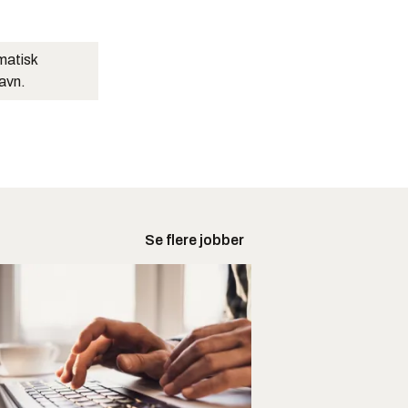
matisk
navn.
Se flere jobber