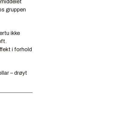
emiddelet
hos gruppen
rtu ikke
ft.
fekt i forhold
lar – drøyt