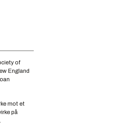
ciety of
 New England
loan
rke mot et
virke på
.