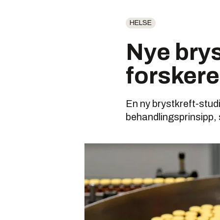
HELSE
Nye brys
forskere
En ny brystkreft-stud
behandlingsprinsipp, 