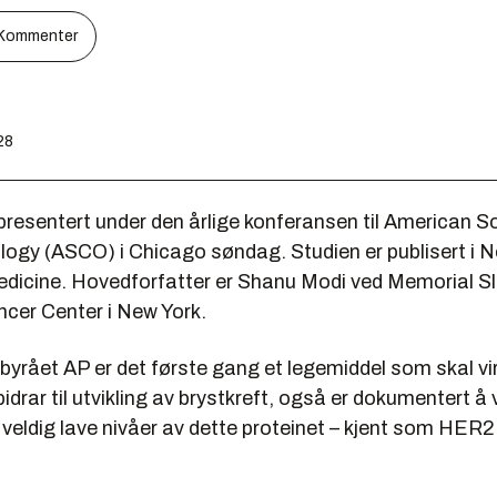
Kommenter
28
resentert under den årlige konferansen til American So
ology (ASCO) i Chicago søndag. Studien er publisert i
edicine. Hovedforfatter er Shanu Modi ved Memorial S
ncer Center i New York.
byrået AP er det første gang et legemiddel som skal vi
idrar til utvikling av brystkreft, også er dokumentert å 
veldig lave nivåer av dette proteinet – kjent som HER2