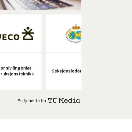
or sivilingeniør
Kon
Seksjonsleder Nye Troll
ruksjonsteknikk
drifts
En tjeneste fra