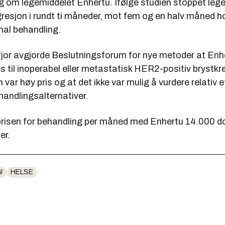
eg om legemiddelet Enhertu. Ifølge studien stoppet leg
gresjon i rundt ti måneder, mot fem og en halv måned 
mal behandling.
fjor avgjorde Beslutningsforum for nye metoder at Enhe
es til inoperabel eller metastatisk HER2-positiv brystkre
var høy pris og at det ikke var mulig å vurdere relativ ef
handlingsalternativer.
prisen for behandling per måned med Enhertu 14.000 dol
er.
I
HELSE