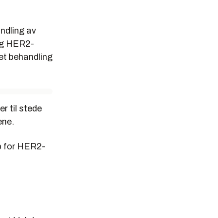
andling av
 og HER2-
tet behandling
r til stede
ene.
pp for HER2-