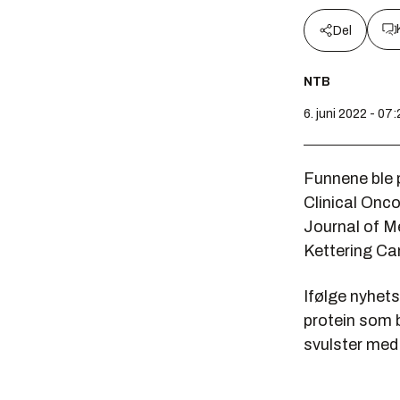
Del
NTB
6. juni 2022 - 07:
Funnene ble p
Clinical Onc
Journal of M
Kettering Ca
Ifølge nyhets
protein som b
svulster med 