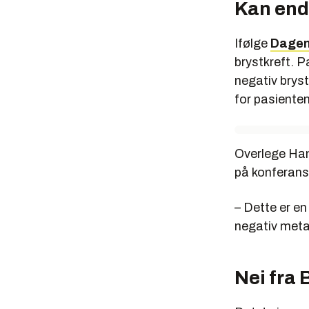
Kan endr
Ifølge
Dagen
brystkreft. P
negativ bryst
for pasiente
Overlege Han
på konferanse
– Dette er en
negativ metas
Nei fra