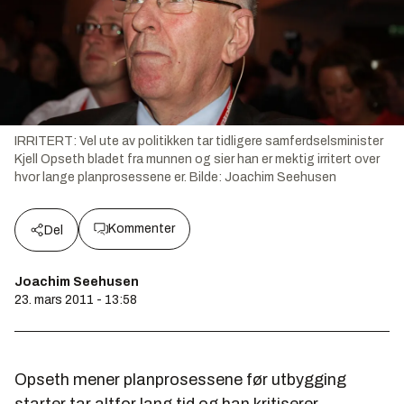
IRRITERT: Vel ute av politikken tar tidligere samferdselsminister
Kjell Opseth bladet fra munnen og sier han er mektig irritert over
hvor lange planprosessene er.
Bilde:
Joachim Seehusen
Kommenter
Del
Joachim Seehusen
23. mars 2011 - 13:58
Opseth mener planprosessene før utbygging
starter tar altfor lang tid og han kritiserer