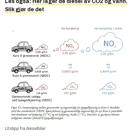
Les også:
Her lager de diesel av CO2 og vann.
Slik gjør de det
Utslipp fra dieselbiler