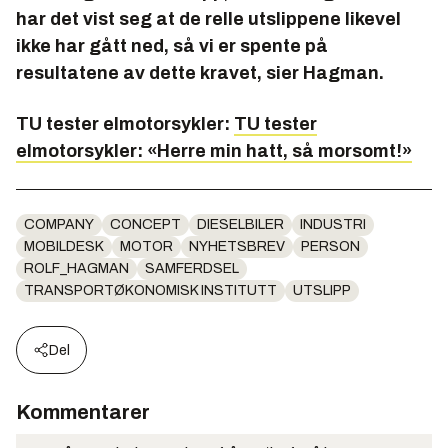
har det vist seg at de relle utslippene likevel
ikke har gått ned, så vi er spente på
resultatene av dette kravet, sier Hagman.
TU tester elmotorsykler:
TU tester
elmotorsykler: «Herre min hatt, så morsomt!»
COMPANY
CONCEPT
DIESELBILER
INDUSTRI
MOBILDESK
MOTOR
NYHETSBREV
PERSON
ROLF_HAGMAN
SAMFERDSEL
TRANSPORTØKONOMISK INSTITUTT
UTSLIPP
Del
Kommentarer