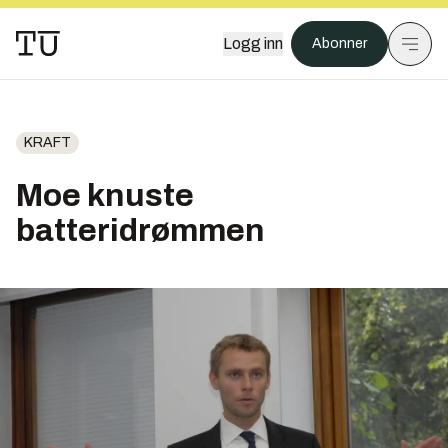
Logg inn
Abonner
KRAFT
Moe knuste
batteridrømmen