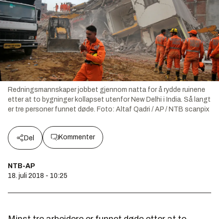
Redningsmannskaper jobbet gjennom natta for å rydde ruinene
etter at to bygninger kollapset utenfor New Delhi i India. Så langt
er tre personer funnet døde.
Foto:
Altaf Qadri / AP / NTB scanpix
Kommenter
Del
NTB-AP
18. juli 2018 - 10:25
Minst tre arbeidere er funnet døde etter at to