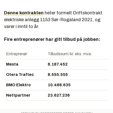
Denne kontrakten
heter formelt
Driftskontrakt
elektriske anlegg 1153 Sør-Rogaland 2021
, og
varer i inntil to år.
Fire entreprenører har gitt tilbud på jobben:
Entreprenør
Tilbudssum i kr. eks. mva.
Mesta
8.187.452
Otera Traftec
8.555.555
BMO Elektro
10.488.635
Nettpartner
23.627.236