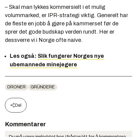
– Skal man lykkes kommersielt i et mulig
volummarked, er IPR-strategi viktig. Generelt har
de fleste en jobb å gjøre på kammerset før de
sprer det gode budskap verden rundt. Her er
dessverre vi i Norge ofte naive.
Les også:
Slik fungerer Norges nye
ubemannede minejegere
DRONER
GRÜNDERE
Del
Kommentarer
Du må være innlogget hos Ifrågasätt for å kommentere.