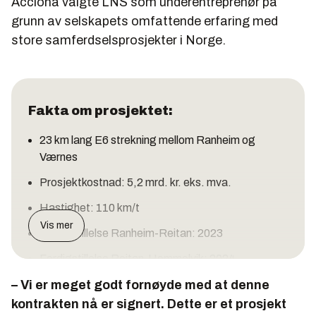
Acciona valgte LNS som underentreprenør på
grunn av selskapets omfattende erfaring med
store samferdselsprosjekter i Norge.
Fakta om prosjektet:
23 km lang E6 strekning mellom Ranheim og
Værnes
Prosjektkostnad: 5,2 mrd. kr. eks. mva.
Hastighet: 110 km/t
Vis mer
Ferdigstillelse Ranheim-Reitan: 2023
Ferdigstillelse Reitan-Hommelvik: 2024
– Vi er meget godt fornøyde med at denne
Ferdigstillelse av prosjektet: 2025
kontrakten nå er signert. Dette er et prosjekt
Totalentreprenør Acciona Construcion