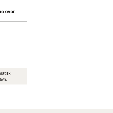
ne over.
matisk
navn.