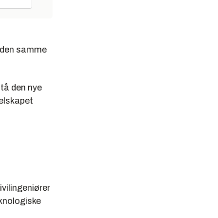
er den samme
stå den nye
selskapet
vilingeniører
knologiske