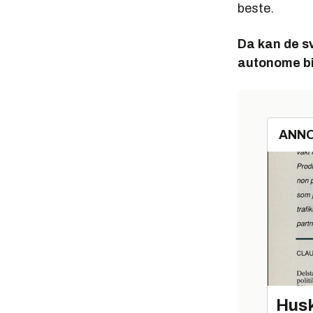
beste.
Da kan de sv
autonome bi
ANN
Husk