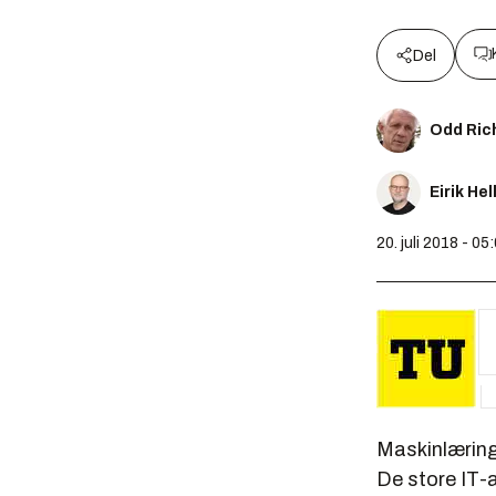
Del
Odd Ric
Eirik He
20. juli 2018 - 05
Maskinlæring
De store IT-a