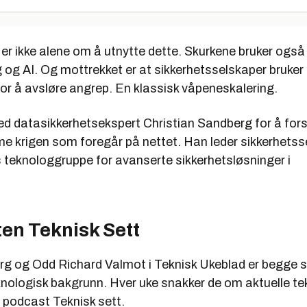
 er ikke alene om å utnytte dette. Skurkene bruker også
 og AI. Og mottrekket er at sikkerhetsselskaper bruk
or å avsløre angrep. En klassisk våpeneskalering.
ed datasikkerhetsekspert Christian Sandberg for å for
me krigen som foregår på nettet. Han leder sikkerhets
 teknologgruppe for avanserte sikkerhetsløsninger i
en Teknisk Sett
g og Odd Richard Valmot i Teknisk Ukeblad er begge si
knologisk bakgrunn. Hver uke snakker de om aktuelle te
s podcast
Teknisk sett.