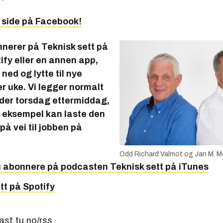
e side på Facebook!
nnerer på Teknisk sett på
ify eller en annen app,
ned og lytte til nye
r uke. Vi legger normalt
oder torsdag ettermiddag,
or eksempel kan laste den
på vei til jobben på
Odd Richard Valmot og Jan M. M
u abonnere på podcasten
Teknisk sett
på iTunes
tt på Spotify
ast.tu.no/rss