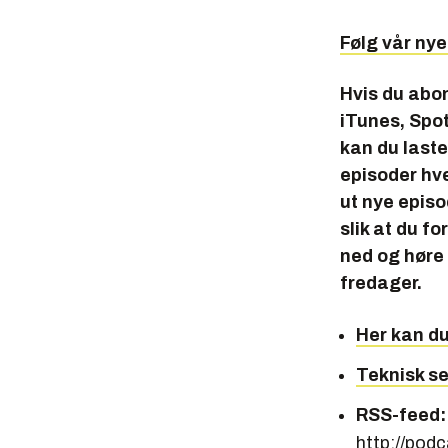
Følg vår ny
Hvis du abo
iTunes, Spot
kan du laste 
episoder hve
ut nye epis
slik at du f
ned og høre 
fredager.
Her kan d
Teknisk se
RSS-feed:
http://podc