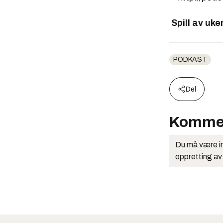
Spill av uke
PODKAST
Del
Komme
Du må være in
oppretting av