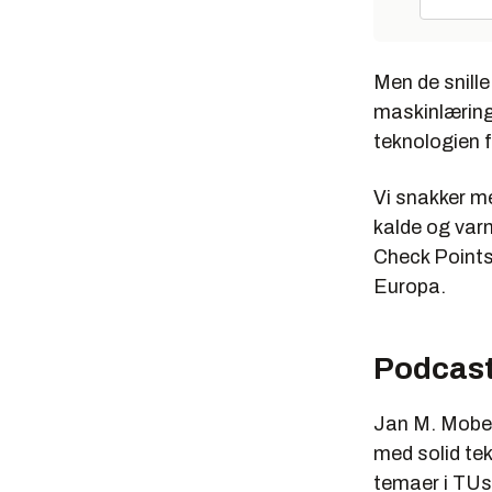
Men de snille
maskinlæring
teknologien f
Vi snakker m
kalde og var
Check Points
Europa.
Podcast
Jan M. Mober
med solid te
temaer i TU