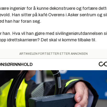
ommentator for årets skiskyttersesong på NRK.
ære ingeniør for å kunne dekonstruere og fortære dette
lskapet Halvard Hanevold AS.
old. Han sitter på kafé Overens i Asker sentrum og sikt
ød han har foran seg.
r han. Hva vil han gjøre med sivilingeniørutdannelsen 
opp idrettskarrieren? Det skal vi komme tilbake til.
ARTIKKELEN FORTSETTER ETTER ANNONSEN
ONSØRINNHOLD