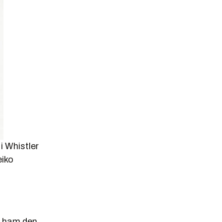
i Whistler
iko
a ham den