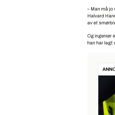
Ekspertk
– Man må jo v
Driver se
Halvard Hanev
av et smørbr
Og ingeniør e
han har lagt 
ANN