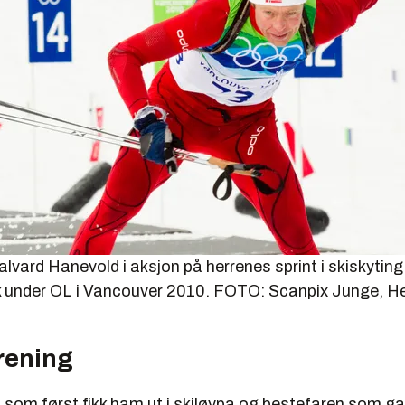
vard Hanevold i aksjon på herrenes sprint i skiskyting 
 under OL i Vancouver 2010. FOTO: Scanpix
Junge, He
trening
n som først fikk ham ut i skiløypa og bestefaren som g