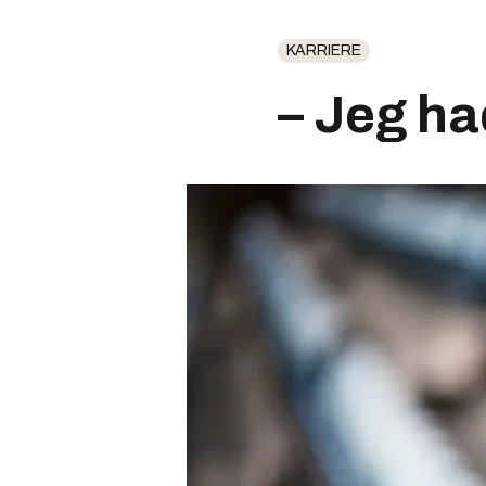
KARRIERE
– Jeg had