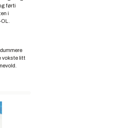
og førti
ten i
r-OL.
ke dummere
 vokste litt
anevold.