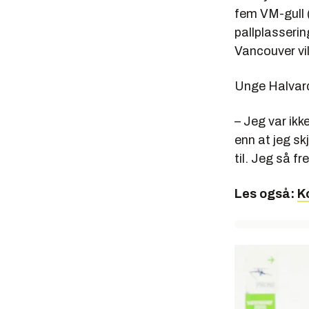
fem VM-gull (
pallplasserin
Vancouver vil
Unge Halvard
– Jeg var ikk
enn at jeg skj
til. Jeg så f
Les også:
K