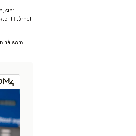
, sier
er til tårnet
sin nå som