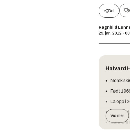
Del
Ragnhild Lunn
29. jan. 2012 - 0
Halvard 
Norsk ski
Født 1969
La opp i 2
Utdannet s
Vis mer
Bare Ole 