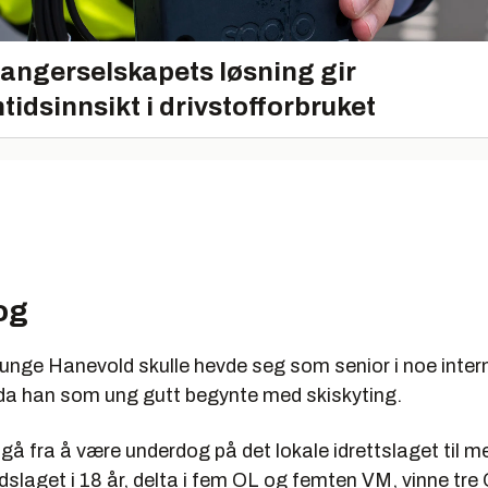
angerselskapets løsning gir
tidsinnsikt i drivstofforbruket
og
 unge Hanevold skulle hevde seg som senior i noe inter
a han som ung gutt begynte med skiskyting.
 gå fra å være underdog på det lokale idrettslaget til 
dslaget i 18 år, delta i fem OL og femten VM, vinne tre