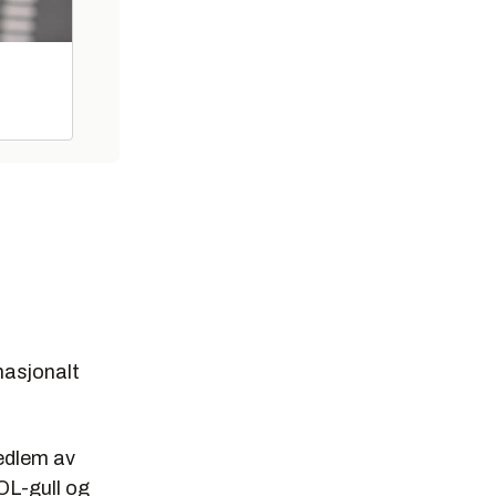
nasjonalt
medlem av
 OL-gull og