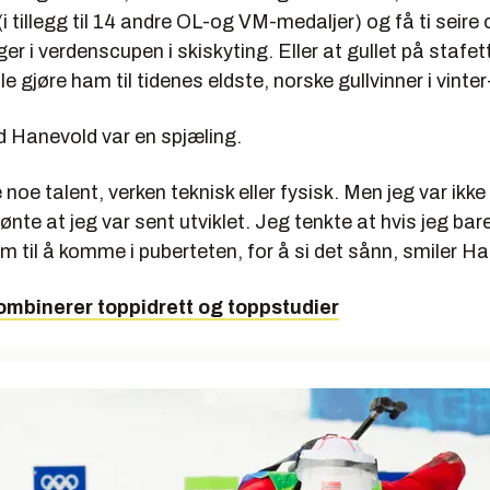
i tillegg til 14 andre OL-og VM-medaljer) og få ti seire 
ger i verdenscupen i skiskyting. Eller at gullet på stafet
le gjøre ham til tidenes eldste, norske gullvinner i vinte
 Hanevold var en spjæling.
e noe talent, verken teknisk eller fysisk. Men jeg var ik
ønte at jeg var sent utviklet. Jeg tenkte at hvis jeg bare
rem til å komme i puberteten, for å si det sånn, smiler H
ombinerer toppidrett og toppstudier