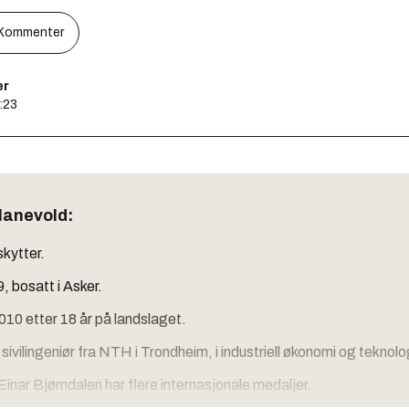
Kommenter
er
8:23
Hanevold:
skytter.
, bosatt i Asker.
010 etter 18 år på landslaget.
ivilingeniør fra NTH i Trondheim, i industriell økonomi og teknolo
Einar Bjørndalen har flere internasjonale medaljer.