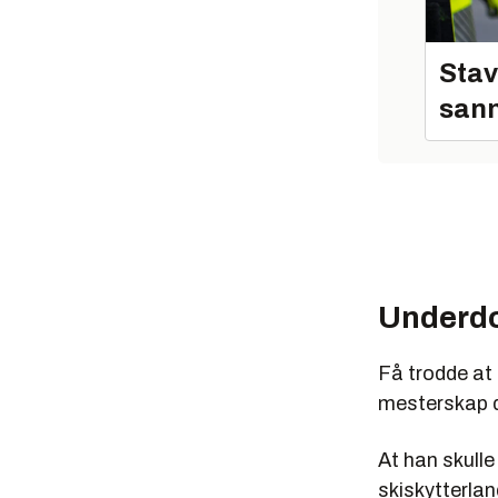
Stav
sann
Underd
Få trodde at
mesterskap d
At han skulle
skiskytterlan