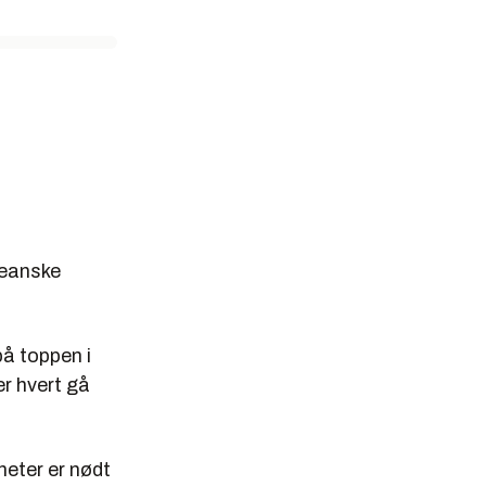
reanske
på toppen i
er hvert gå
heter er nødt