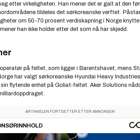
e seg etter virkeligheten. Han mener det er galt at den fø
 nordområdene tildeles det sørkoreanske verftet. Påsta
gheter om 50-70 prosent verdiskapning i Norge knyttet 
mener han ikke holder etter det som nå har skjedd.
ner
operatør på feltet, som ligger i Barentshavet, mens Sta
 Norge har valgt sørkoreanske Hyundai Heavy Industrie
l sin flytende enhet på Goliat-feltet. Aker Solutions nådd
lliardoppdraget.
ARTIKKELEN FORTSETTER ETTER ANNONSEN
ONSØRINNHOLD