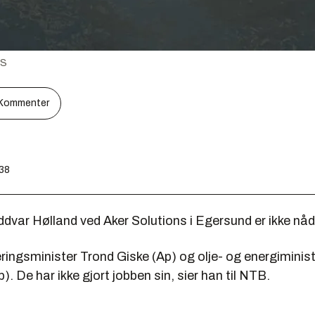
AS
Kommenter
:38
dvar Hølland ved Aker Solutions i Egersund er ikke nådig 
ingsminister Trond Giske (Ap) og olje- og energiministe
. De har ikke gjort jobben sin, sier han til NTB.