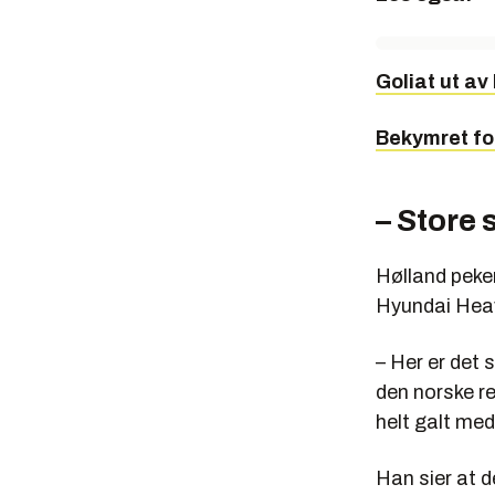
Goliat ut av
Bekymret for
– Store 
Hølland peker
Hyundai Heavy
– Her er det s
den norske re
helt galt med
Han sier at 