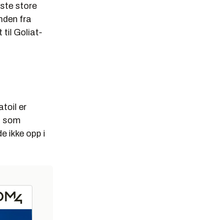
rste store
nden fra
til Goliat-
toil er
s som
e ikke opp i