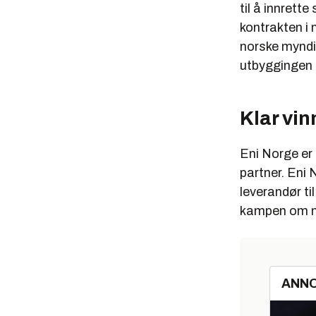
til å innrett
kontrakten i
norske myndi
utbyggingen 
Klar vin
Eni Norge er 
partner. Eni
leverandør ti
kampen om mi
ANN