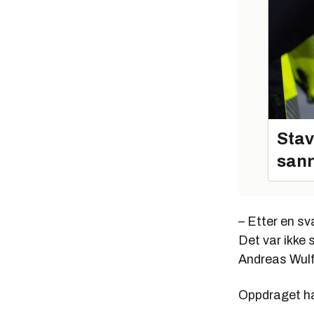
Stav
sann
– Etter en sv
Det var ikke
Andreas Wulff
Oppdraget har