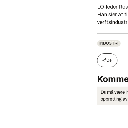
LO-leder Roar
Han sier at t
verftsindustri
INDUSTRI
Del
Komme
Du må være in
oppretting av