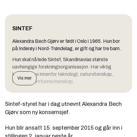
SINTEF
Alexandra Bech Gjørv er født i Oslo i 1965. Hun bor
på Inderøy i Nord-Trøndelag, er gift og har tre barn.
Hun skal nå lede Sintef, Skandinavias største
uavhengige forskningsorganisasjon. Har viktig
kompetanse innenfor teknologi, naturvitenskap,
Vis mer
helse og samfunnsvitenskap.
Sintef har 2.100 ansatte fra mer enn 70 land, og
hadde i 2014 en omsetning på tre milliarder kroner.
Sintef-styret har i dag utnevnt Alexandra Bech
Gjørv som ny konsernsjef.
Hun blir ansatt 15. september 2015 og går inn i
stillingen 2. januar neste år.