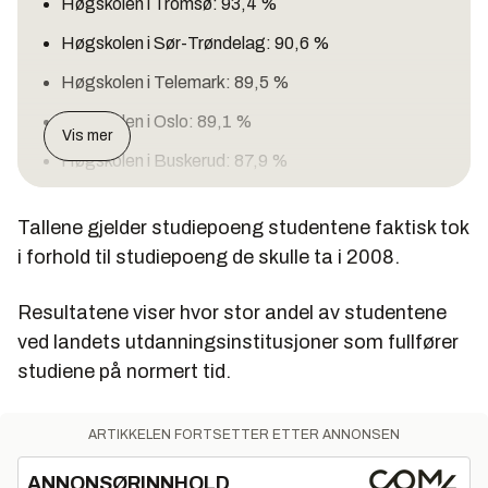
Høgskolen i Tromsø: 93,4 %
Høgskolen i Sør-Trøndelag: 90,6 %
Høgskolen i Telemark: 89,5 %
Høgskolen i Oslo: 89,1 %
Vis mer
Høgskolen i Buskerud: 87,9 %
Høgskolen i Bergen: 87,8 %
Tallene gjelder studiepoeng studentene faktisk tok
Høgskolen i Stord/Haugesund: 87,2 %
i forhold til studiepoeng de skulle ta i 2008.
Høgskolen i Finnmark: 86,8 %
Resultatene viser hvor stor andel av studentene
Høgskolen i Volda: 85,6 %
ved landets utdanningsinstitusjoner som fullfører
Universitetet i Agder: 85,5 %
studiene på normert tid.
Høgskolen i Lillehammer: 85,4 %
Høgskolen i Østfold: 85,1 %
ARTIKKELEN FORTSETTER ETTER ANNONSEN
Universitetet i Stavanger: 84,5 %
ANNONSØRINNHOLD