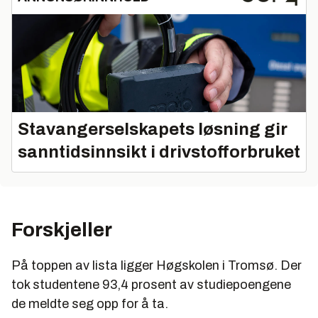
Universitetet i Tromsø: 84,1 %
Høgskolen i Akershus: 83,6 %
Høgskulen i Sogn og Fjordane: 83,6 %
Høgskolen i Ålesund: 83,2 %
Høgskolen i Molde: 82,9 %
Stavangerselskapets løsning gir
NTNU: 82,8 %
sanntidsinnsikt i drivstofforbruket
Høgskolen i Gjøvik: 82,5 %
Universitetet for miljø- og biovitenskap: 81,1 %
Høgskolen i Nord-Trøndelag: 81,1 %
Forskjeller
Universitetet i Bergen: 80,6 %
På toppen av lista ligger Høgskolen i Tromsø. Der
Universitetet i Oslo: 80,5 %
tok studentene 93,4 prosent av studiepoengene
Høgskolen i Narvik: 79,2 %
de meldte seg opp for å ta.