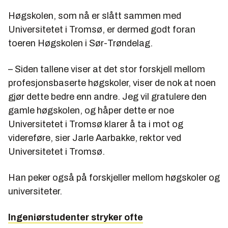
Høgskolen i Hedmark: 78,6 %
Høgskolen, som nå er slått sammen med
Høgskolen i Harstad: 73,9 %
Universitetet i Tromsø, er dermed godt foran
Høgskolen i Vestfold: 70,3 %
toeren Høgskolen i Sør-Trøndelag.
Høgskolen i Bodø: 68,6 %
– Siden tallene viser at det stor forskjell mellom
Totalt oppnådde studiepoeng i forhold til planlagte
profesjonsbaserte høgskoler, viser de nok at noen
studiepoeng. Tall for 2008. Kilde: Database for
gjør dette bedre enn andre. Jeg vil gratulere den
statistikk om høgre utdanning (DBH).
gamle høgskolen, og håper dette er noe
Universitetet i Tromsø klarer å ta i mot og
videreføre, sier Jarle Aarbakke, rektor ved
Universitetet i Tromsø.
Han peker også på forskjeller mellom høgskoler og
universiteter.
Ingeniørstudenter stryker ofte