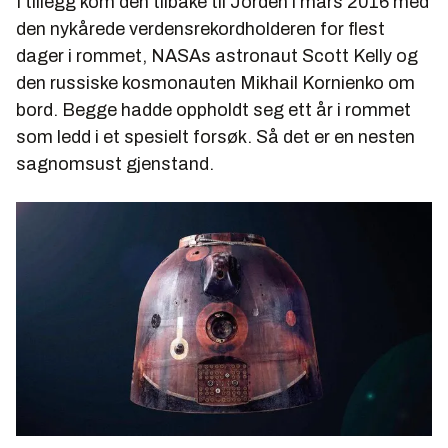
I tillegg kom den tilbake til Jorden i mars 2016 med
den nykårede verdensrekordholderen for flest
dager i rommet, NASAs astronaut Scott Kelly og
den russiske kosmonauten Mikhail Kornienko om
bord. Begge hadde oppholdt seg ett år i rommet
som ledd i et spesielt forsøk. Så det er en nesten
sagnomsust gjenstand.