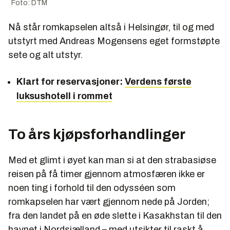
Foto: DTM
Nå står romkapselen altså i Helsingør, til og med
utstyrt med Andreas Mogensens eget formstøpte
sete og alt utstyr.
Klart for reservasjoner:
Verdens første
luksushotell i rommet
To års kjøpsforhandlinger
Med et glimt i øyet kan man si at den strabasiøse
reisen på få timer gjennom atmosfæren ikke er
noen ting i forhold til den odysséen som
romkapselen har vært gjennom nede på Jorden;
fra den landet på en øde slette i Kasakhstan til den
havnet i Nordsjælland – med utsikter til raskt å