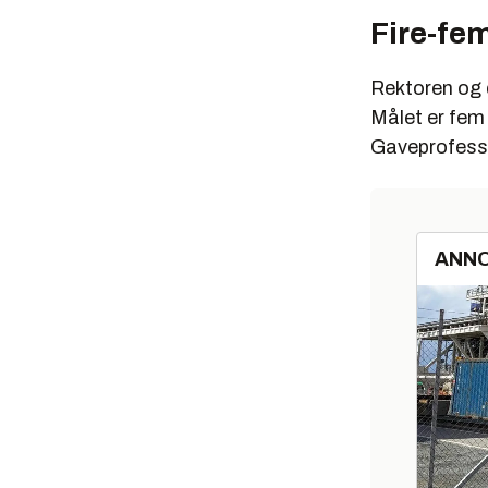
Fire-fem
Rektoren og 
Målet er fem 
Gaveprofesso
ANN