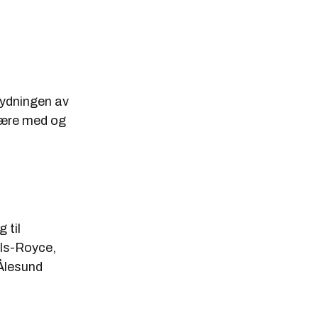
tydningen av
være med og
 til
lls-Royce,
 Ålesund