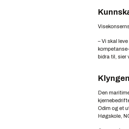
Kunnska
Visekonserns
– Vi skal lev
kompetanse- 
bidra til, sie
Klynge
Den maritime 
kjernebedrift
Odim og et u
Høgskole, NC