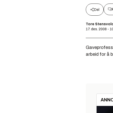
Del
Tore Stensvol
17. des. 2008 - 1
Gaveprofesso
arbeid for å
ANN