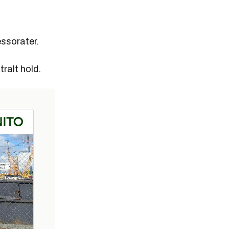
essorater.
ralt hold.