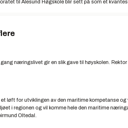
ratet til Ålesund Høgskole blir sett på som et kvante
flere
 gang næringslivet gir en slik gave til høyskolen. Rektor
 et løft for utviklingen av den maritime kompetanse og v
jøet i regionen og vil komme hele den maritime næringa
eirmund Oltedal.