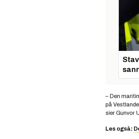
Stav
sann
– Den mariti
på Vestlandet
sier Gunvor U
Les også:
D