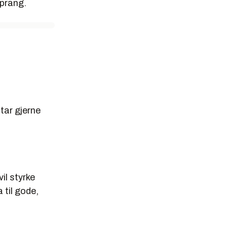
sprang.
 tar gjerne
il styrke
 til gode,