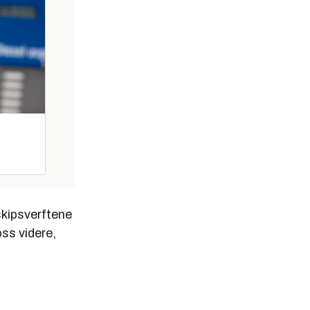
skipsverftene
oss videre,