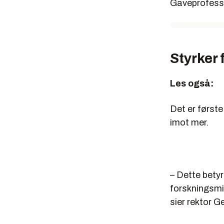
Gaveprofesso
Styrker 
Les også:
Det er første
imot mer.
– Dette betyr
forskningsmil
sier rektor G