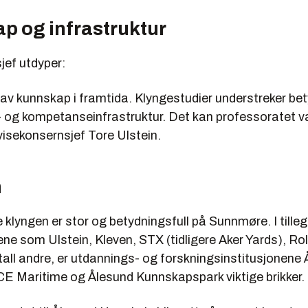
p og infrastruktur
jef utdyper:
e av kunnskap i framtida. Klyngestudier understreker be
og kompetanseinfrastruktur. Det kan professoratet 
r visekonsernsjef Tore Ulstein.
n
klyngen er stor og betydningsfull på Sunnmøre. I tillegg
ene som Ulstein, Kleven, STX (tidligere Aker Yards), Ro
tall andre, er utdannings- og forskningsinstitusjonene
E Maritime og Ålesund Kunnskapspark viktige brikker.