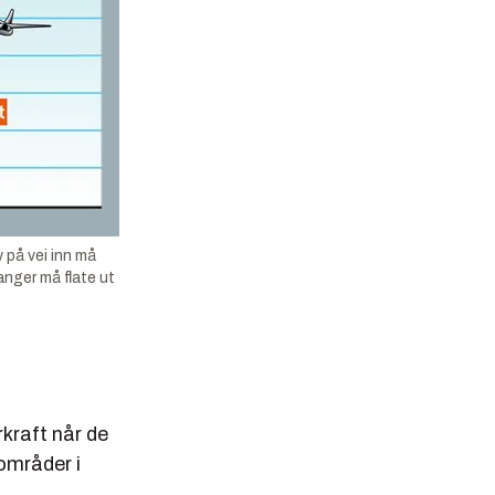
 på vei inn må
nger må flate ut
rkraft når de
 områder i