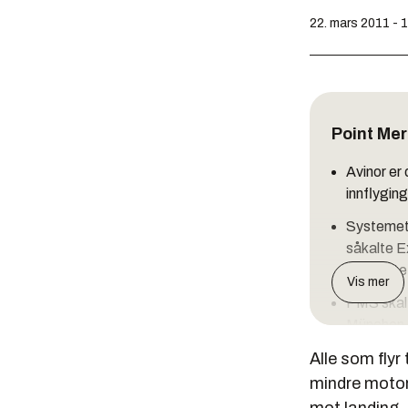
22. mars 2011 - 
Point Me
Avinor er 
innflygin
Systemet 
såkalte E
prosjekte
Vis mer
PMS skal i
München,
Alle som flyr
Avinor vu
mindre motors