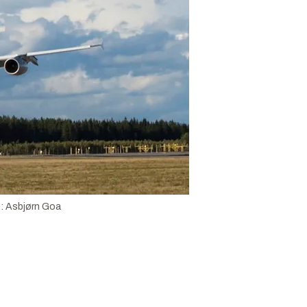
e:
Asbjørn Goa