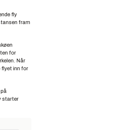
nde fly
distansen fram
gskøen
kten for
irkelen. Når
flyet inn for
 på
 starter