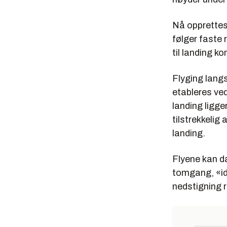
Nå opprettes 
følger faste 
til landing ko
Flyging langs
etableres ved
landing ligge
tilstrekkelig 
landing.
Flyene kan da
tomgang, «idl
nedstigning r