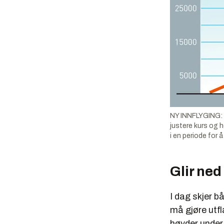
NY INNFLYGING: Ne
justere kurs og 
i en periode for
Glir ned
I dag skjer b
må gjøre utfl
høyder under 