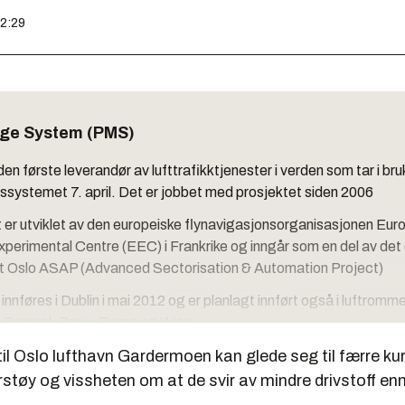
12:29
rge System (PMS)
den første leverandør av lufttrafikktjenester i verden som tar i bru
gssystemet 7. april. Det er jobbet med prosjektet siden 2006
er utviklet av den europeiske flynavigasjonsorganisasjonen Eur
xperimental Centre (EEC) i Frankrike og inngår som en del av de
t Oslo ASAP (Advanced Sectorisation & Automation Project)
nnføres i Dublin i mai 2012 og er planlagt innført også i luftromm
 Brussel, Paris, Roma og Wien
 til Oslo lufthavn Gardermoen kan glede seg til færre ku
rderer en variant av systemet også for Stavanger, Bergen og Tr
tøy og vissheten om at de svir av mindre drivstoff enn