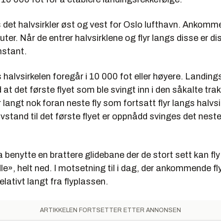
det halvsirkler øst og vest for Oslo lufthavn. Ankomme
ruter. Når de entrer halvsirklene og flyr langs disse er 
nstant.
 halvsirkelen foregår i 10 000 fot eller høyere. Landin
 at det første flyet som ble svingt inn i den såkalte tra
r langt nok foran neste fly som fortsatt flyr langs halvs
avstand til det første flyet er oppnådd svinges det neste 
 benytte en brattere glidebane der de stort sett kan fly
e», helt ned. I motsetning til i dag, der ankommende fly
elativt langt fra flyplassen.
ARTIKKELEN FORTSETTER ETTER ANNONSEN