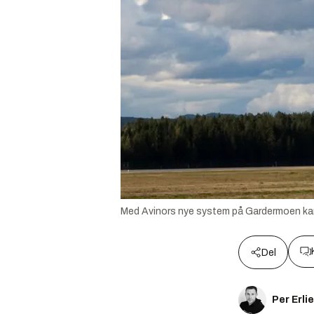
Med Avinors nye system på Gardermoen kan f
Del
Per Erli