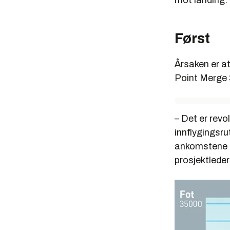
mot landing.
Først
Årsaken er at
Point Merge 
– Det er revo
innflygingsru
ankomstene me
prosjektleder 