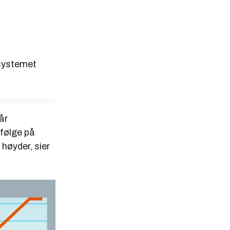
ssystemet
år
efølge på
høyder, sier