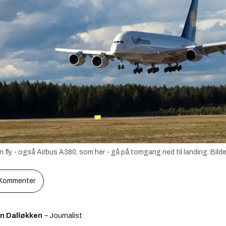
ly - også Airbus A380, som her - gå på tomgang ned til landing.
Bild
Kommenter
en Dalløkken
– Journalist