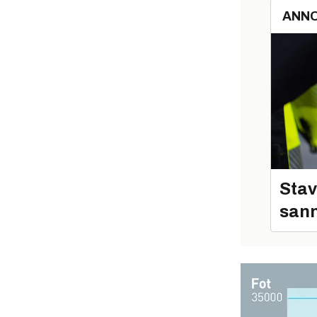
ANN
Stav
sann