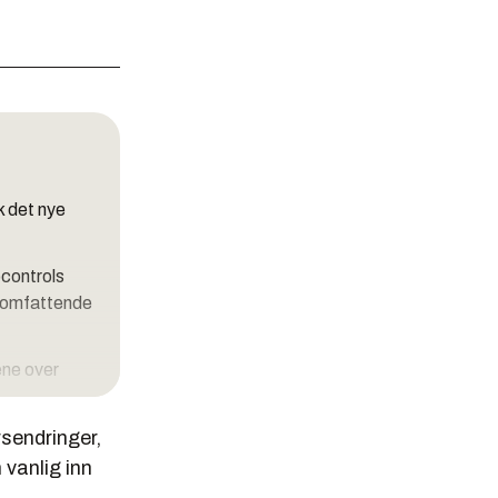
k det nye
ocontrols
t omfattende
ene over
rsendringer,
ondheim
 vanlig inn