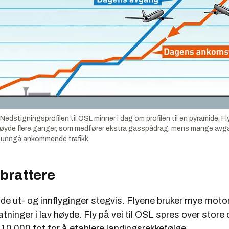
dstigningsprofilen til OSL minner i dag om profilen til en pyramide. Fly
høyde flere ganger, som medfører ekstra gasspådrag, mens mange avga
 å unngå ankommende trafikk.
 brattere
åde ut- og innflyginger stegvis. Flyene bruker mye moto
atninger i lav høyde. Fly på vei til OSL spres over store
10 000 fot for å etablere landingsrekkefølge.