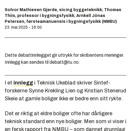
Solvor Mathiesen Gjerde, siv.ing byggeteknikk; Thomas
Thiis, professor i bygningsfysikk; Arnkell Jónas
Petersen, førsteamanuensis i bygningsfysikk (NMBU)
23. mai 2025 - 16:00
Dette debattinnlegget gir uttrykk for skribentens meninger.
Innlegg kan sendes til debatt@tu.no.
I et
innlegg
i Teknisk Ukeblad skriver Sintef-
forskerne Synne Krekling Lien og Kristian Stenerud
Skeie at gamle boliger ikke er bedre enn sitt rykte.
Det er riktig at eldre boliger ofte har dårligere
teknisk standard enn nye boliger. Men som vi viser i
en fersk rapport fra NMBU – som dannet grunnlag