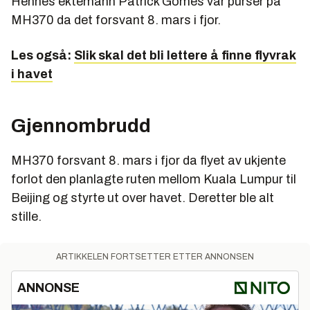
Hennes ektemann Patrick Gomes var purser på
MH370 da det forsvant 8. mars i fjor.
Les også:
Slik skal det bli lettere å finne flyvrak
i havet
Gjennombrudd
MH370 forsvant 8. mars i fjor da flyet av ukjente
forlot den planlagte ruten mellom Kuala Lumpur til
Beijing og styrte ut over havet. Deretter ble alt
stille.
ARTIKKELEN FORTSETTER ETTER ANNONSEN
ANNONSE