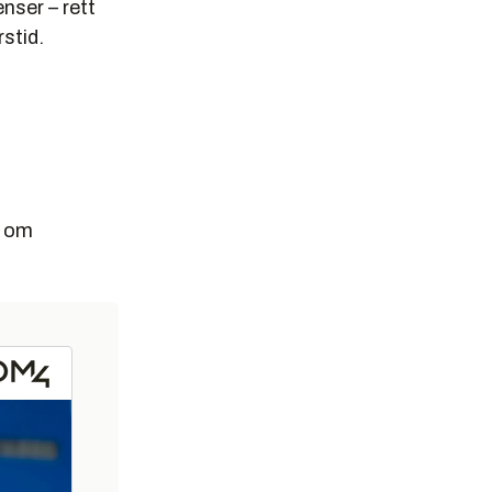
nser – rett
rstid.
n om