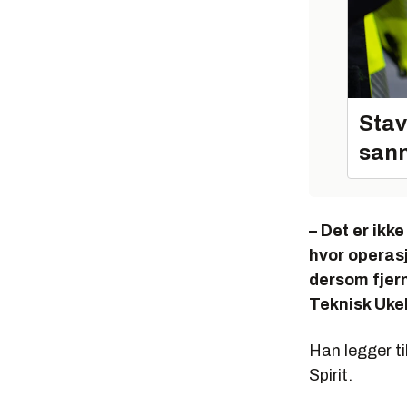
Stav
sann
– Det er ikke
hvor operasj
dersom fjern
Teknisk Uke
Han legger ti
Spirit.