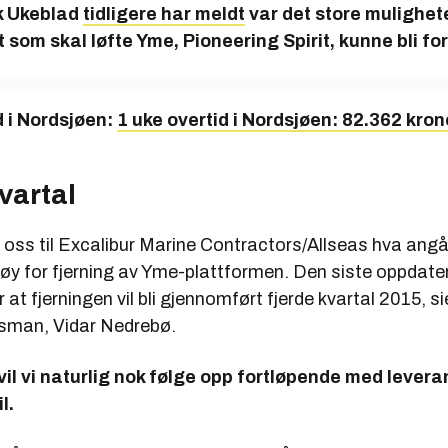
k Ukeblad
tidligere har meldt
var det store mulighete
 som skal løfte Yme, Pioneering Spirit, kunne bli for
d i Nordsjøen:
1 uke overtid i Nordsjøen: 82.362 kron
vartal
r oss til Excalibur Marine Contractors/Allseas hva angå
øy for fjerning av Yme-plattformen. Den siste oppdateri
r at fjerningen vil bli gjennomført fjerde kvartal 2015, sie
lisman, Vidar Nedrebø.
vil vi naturlig nok følge opp fortløpende med lever
l.