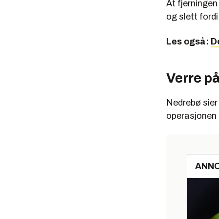
At fjerningen
og slett ford
Les også:
D
Verre på
Nedrebø sier 
operasjonen
ANN