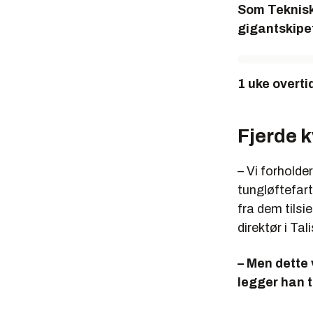
Som Teknis
gigantskipet
1 uke overti
Fjerde k
– Vi forholde
tungløftefart
fra dem tilsie
direktør i Ta
– Men dette 
legger han ti