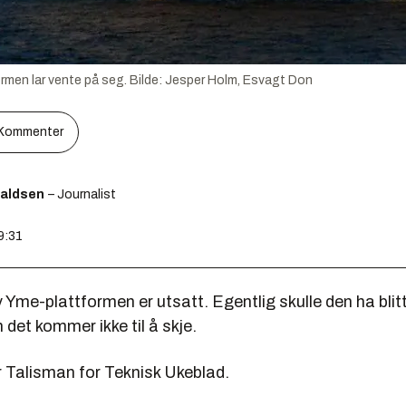
ormen lar vente på seg.
Bilde:
Jesper Holm, Esvagt Don
Kommenter
raldsen
– Journalist
9:31
 Yme-plattformen er utsatt. Egentlig skulle den ha blitt 
det kommer ikke til å skje.
r Talisman for Teknisk Ukeblad.