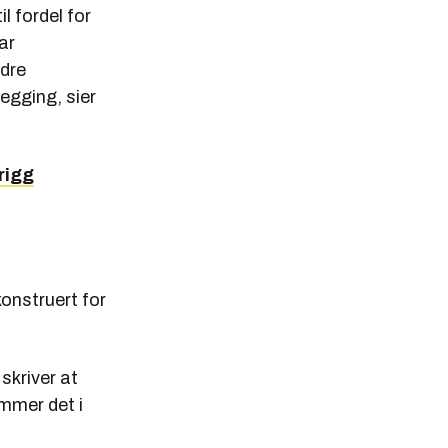
il fordel for
ar
ndre
legging, sier
rigg
onstruert for
skriver at
ommer det i