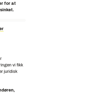
r for at
sinket.
er
r
ngen vi fikk
r juridisk
andøren,