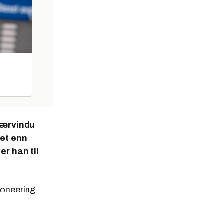
 værvindu
ret enn
r han til
ioneering