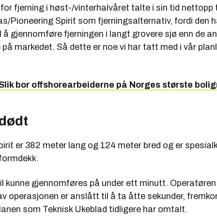
or fjerning i høst-/vinterhalvåret talte i sin tid nettopp t
as/Pioneering Spirit som fjerningsalternativ, fordi den h
l å gjennomføre fjerningen i langt grovere sjø enn de a
 på markedet. Så dette er noe vi har tatt med i vår plan
Slik bor offshorearbeiderne på Norges største bolig
dødt
irit er 382 meter lang og 124 meter bred og er spesialk
tformdekk.
vil kunne gjennomføres på under ett minutt. Operatøren 
v operasjonen er anslått til å ta åtte sekunder, fremk
lanen som Teknisk Ukeblad tidligere har omtalt.