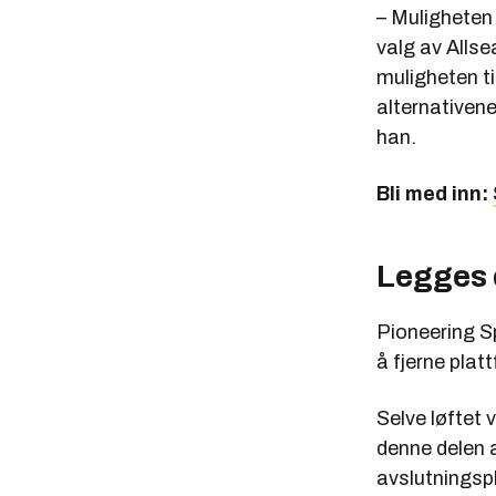
– Muligheten f
valg av Allse
muligheten ti
alternativene
han.
Bli med inn:
Legges 
Pioneering Sp
å fjerne plat
Selve løftet 
denne delen a
avslutningsp