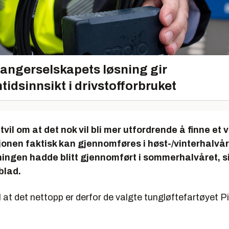
angerselskapets løsning gir
tidsinnsikt i drivstofforbruket
 tvil om at det nok vil bli mer utfordrende å finne et
onen faktisk kan gjennomføres i høst-/vinterhalvå
ingen hadde blitt gjennomført i sommerhalvåret, sie
blad.
l at det nettopp er derfor de valgte tungløftefartøyet P