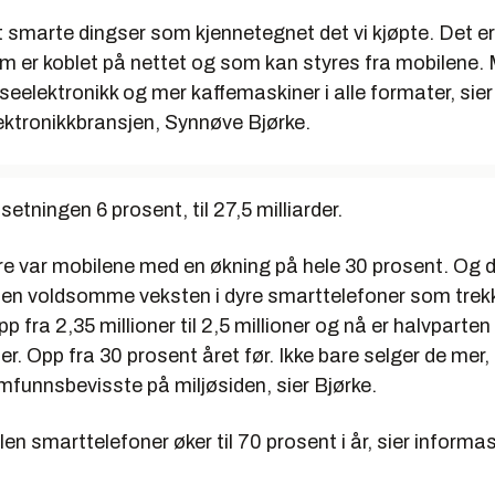
det smarte dingser som kjennetegnet det vi kjøpte. Det er
m er koblet på nettet og som kan styres fra mobilene. 
eelektronikk og mer kaffemaskiner i alle formater, sier 
ektronikkbransjen, Synnøve Bjørke.
setningen 6 prosent, til 27,5 milliarder.
re var mobilene med en økning på hele 30 prosent. Og d
 den voldsomme veksten i dyre smarttelefoner som trek
p fra 2,35 millioner til 2,5 millioner og nå er halvparten
r. Opp fra 30 prosent året før. Ikke bare selger de mer,
funnsbevisste på miljøsiden, sier Bjørke.
elen smarttelefoner øker til 70 prosent i år, sier informa