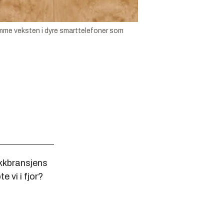
mme veksten i dyre smarttelefoner som
ikkbransjens
 vi i fjor?