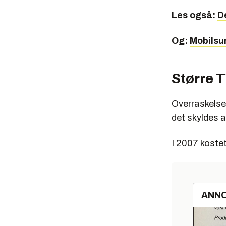
Les også:
D
Og:
Mobilsu
Større T
Overraskelsen
det skyldes at
I 2007 kostet
ANN