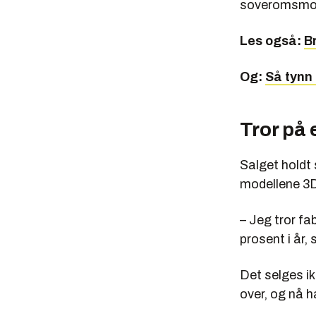
soveromsmod
Les også:
B
Og:
Så tynn b
Tror på
Salget holdt 
modellene 3D
– Jeg tror fa
prosent i år,
Det selges i
over, og nå h