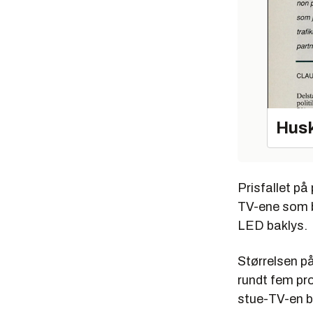
Husk
Prisfallet på
TV-ene som b
LED baklys.
Størrelsen på
rundt fem pro
stue-TV-en bl