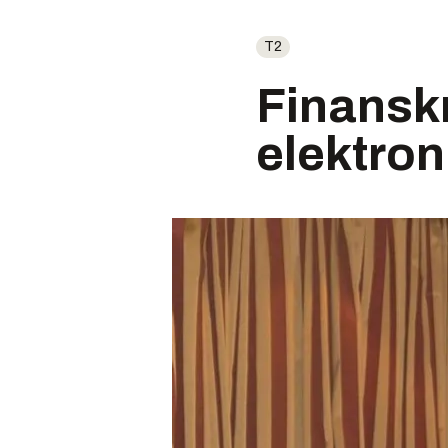
T2
Finanskr
elektro