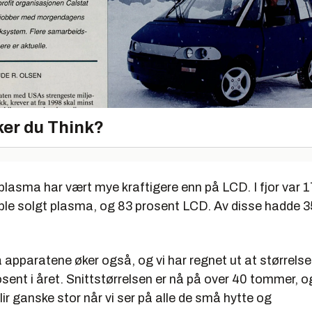
er du Think?
 plasma har vært mye kraftigere enn på LCD. I fjor var 
le solgt plasma, og 83 prosent LCD. Av disse hadde 3
 apparatene øker også, og vi har regnet ut at størrels
sent i året. Snittstørrelsen er nå på over 40 tommer, o
ir ganske stor når vi ser på alle de små hytte og