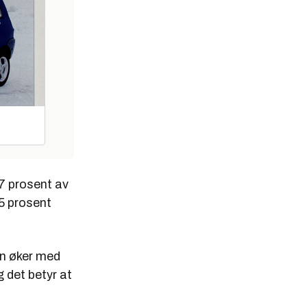
17 prosent av
5 prosent
en øker med
g det betyr at