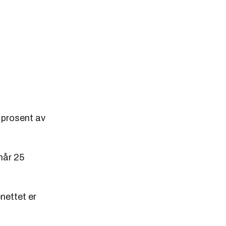
e prosent av
 når 25
nettet er