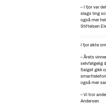
– I fjor var 
slags ting so
også mer hels
Stiftelsen El
I fjor økte om
– Årets vinne
selvfølgelig
Salget gikk op
smarttelefone
også mer sam
– Vi tror and
Andersen.