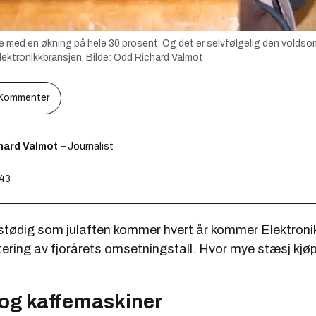
med en økning på hele 30 prosent. Og det er selvfølgelig den voldso
Elektronikkbransjen.
Bilde:
Odd Richard Valmot
Kommenter
hard Valmot
– Journalist
:43
 stødig som julaften kommer hvert år kommer Elektron
tering av fjorårets omsetningstall. Hvor mye stæsj kjøpte
 og kaffemaskiner