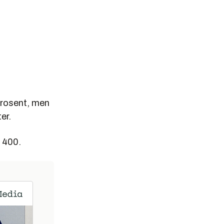
prosent, men
er.
6 400.