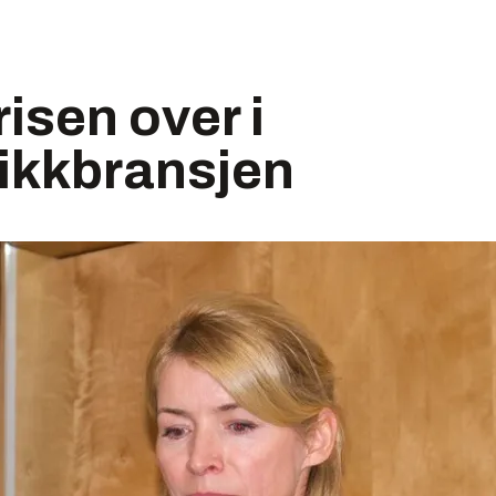
isen over i
nikkbransjen