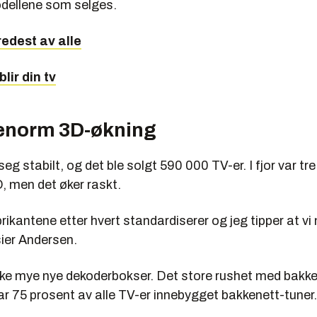
ellene som selges.
redest av alle
lir din tv
 enorm 3D-økning
seg stabilt, og det ble solgt 590 000 TV-er. I fjor var tr
, men det øker raskt.
brikantene etter hvert standardiserer og jeg tipper at vi
 sier Andersen.
kke mye nye dekoderbokser. Det store rushet med bakke
ar 75 prosent av alle TV-er innebygget bakkenett-tuner.