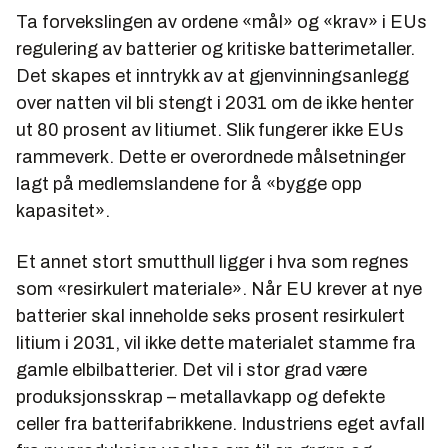
Ta forvekslingen av ordene «mål» og «krav» i EUs
regulering av batterier og kritiske batterimetaller.
Det skapes et inntrykk av at gjenvinningsanlegg
over natten vil bli stengt i 2031 om de ikke henter
ut 80 prosent av litiumet. Slik fungerer ikke EUs
rammeverk. Dette er overordnede målsetninger
lagt på medlemslandene for å «bygge opp
kapasitet».
Et annet stort smutthull ligger i hva som regnes
som «resirkulert materiale». Når EU krever at nye
batterier skal inneholde seks prosent resirkulert
litium i 2031, vil ikke dette materialet stamme fra
gamle elbilbatterier. Det vil i stor grad være
produksjonsskrap – metallavkapp og defekte
celler fra batterifabrikkene. Industriens eget avfall