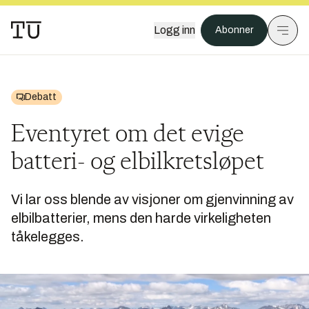
Logg inn
Abonner
Debatt
Eventyret om det evige
batteri- og elbilkretsløpet
Vi lar oss blende av visjoner om gjenvinning av
elbilbatterier, mens den harde virkeligheten
tåkelegges.