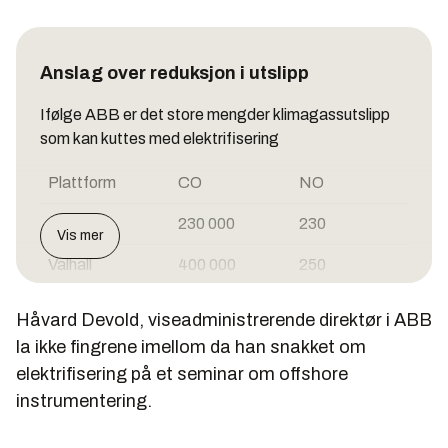
Anslag over reduksjon i utslipp
Ifølge ABB er det store mengder klimagassutslipp
som kan kuttes med elektrifisering
Plattform
CO
NO
Troll
230 000
230
Vis mer
Valhall
400 000
250
Gjøa
250 000
200
Håvard Devold, viseadministrerende direktør i ABB
la ikke fingrene imellom da han snakket om
Goliat
90 000
88
elektrifisering på et seminar om offshore
Martin Linge
100 000
100
instrumentering.
Troll 2
250 000
200