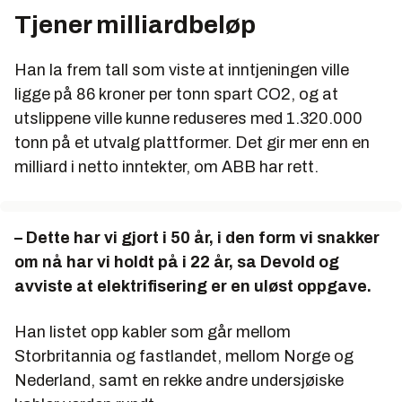
Tjener milliardbeløp
SUM
1 320 000
1069
Han la frem tall som viste at inntjeningen ville
ligge på 86 kroner per tonn spart CO2, og at
utslippene ville kunne reduseres med 1.320.000
tonn på et utvalg plattformer. Det gir mer enn en
milliard i netto inntekter, om ABB har rett.
– Dette har vi gjort i 50 år, i den form vi snakker
om nå har vi holdt på i 22 år, sa Devold og
avviste at elektrifisering er en uløst oppgave.
Han listet opp kabler som går mellom
Storbritannia og fastlandet, mellom Norge og
Nederland, samt en rekke andre undersjøiske