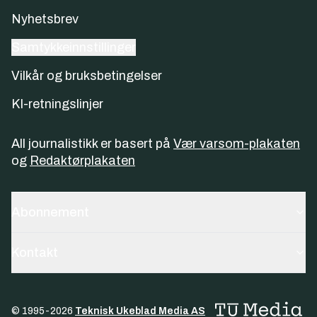
Nyhetsbrev
Samtykkeinnstillinger
Vilkår og bruksbetingelser
KI-retningslinjer
All journalistikk er basert på
Vær varsom-plakaten
og
Redaktørplakaten
Abonnement
Kontakt
© 1995-
2026
Teknisk Ukeblad Media AS