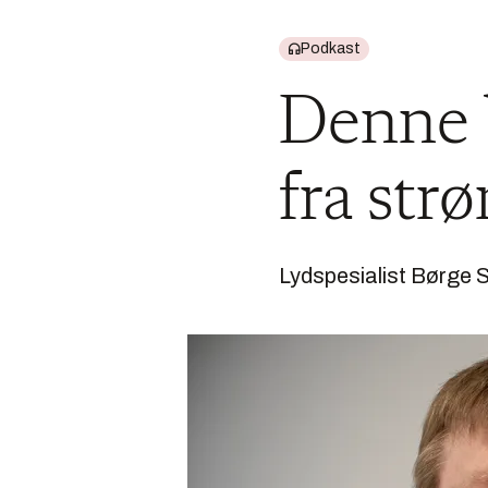
Podkast
Denne b
fra st
Lydspesialist Børge 