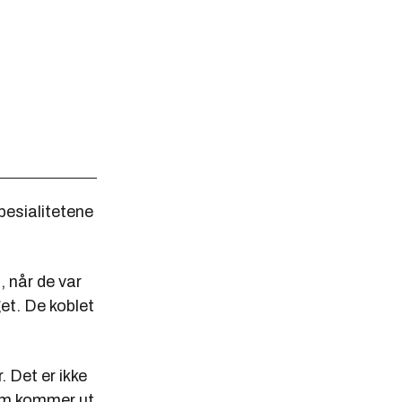
esialitetene
, når de var
et. De koblet
. Det er ikke
om kommer ut