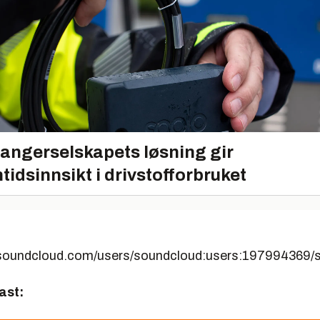
angerselskapets løsning gir
tidsinnsikt i drivstofforbruket
s.soundcloud.com/users/soundcloud:users:197994369/
ast: