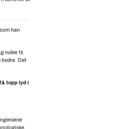
r som han
 nuller til
e bedre. Det
å topp lyd i
ingeniører
knologiske