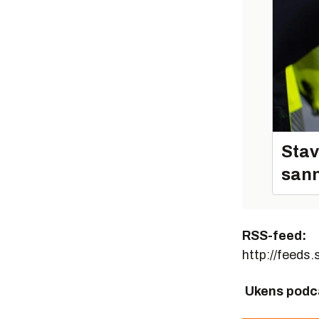
Stav
sann
RSS-feed:
http://feed
Ukens podc