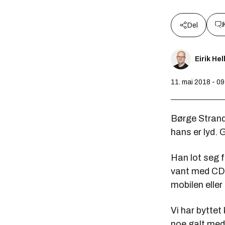
Del
Eirik He
11. mai 2018 - 0
Børge Strand
hans er lyd. 
Han lot seg f
vant med CD-
mobilen eller 
Vi har byttet
noe galt med