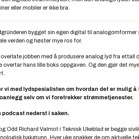
er eller mobiler er ikke bra.
ydgründeren bygget sin egen digital til analogomforme
ele verden og høster mye ros for.
å overlate jobben med å produsere analog lyd fra ettall og
 overtar hans lille boks oppgaven. Og den gjør det my
rt.
r vi med lydspesialisten om hvordan det er mulig å f
oanlegg selv om vi foretrekker strømmetjenester.
ns podcast nederst i saken.
g Odd Richard Valmot i Teknisk Ukeblad er begge sivil
knologisk bakgrunn. Hver uke snakker de om aktuelle te