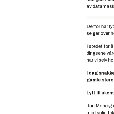
av datamaskin
Derfor har l
selger over h
I stedet for 
dingsene våre
har vi selv hø
I dag snakke
gamle stere
Lytt til uke
Jan Moberg o
med solid te