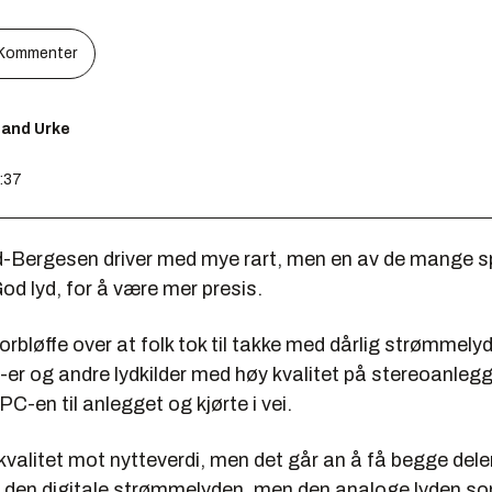
Kommenter
lland Urke
9:37
-Bergesen driver med mye rart, men en av de mange sp
God lyd, for å være mer presis.
orbløffe over at folk tok til takke med dårlig strømmelyd
er og andre lydkilder med høy kvalitet på stereoanlegg
PC-en til anlegget og kjørte i vei.
 kvalitet mot nytteverdi, men det går an å få begge deler
 den digitale strømmelyden, men den analoge lyden s