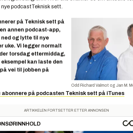
 nye podcast
Teknisk sett.
nnerer på Teknisk sett på
r en annen podcast-app,
ned og lytte til nye
r uke. Vi legger normalt
oder torsdag ettermiddag,
or eksempel kan laste den
på vei til jobben på
Odd Richard Valmot og Jan M. M
u abonnere på podcasten
Teknisk sett
på iTunes
ARTIKKELEN FORTSETTER ETTER ANNONSEN
ONSØRINNHOLD