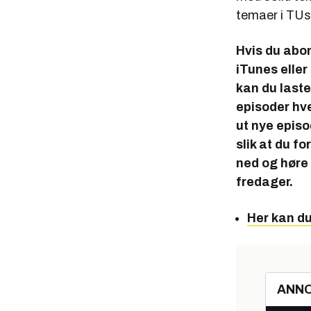
temaer i TUs
Hvis du abo
iTunes elle
kan du laste 
episoder hve
ut nye epis
slik at du f
ned og høre 
fredager.
Her kan d
ANN