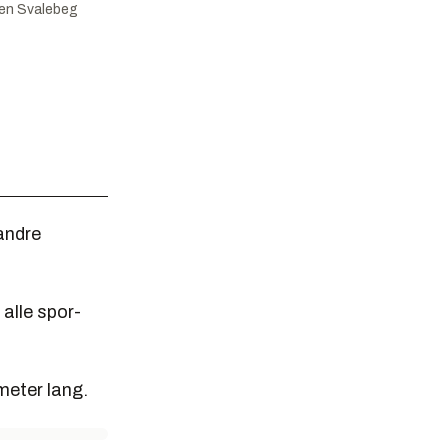
en Svalebeg
andre
alle spor-
meter lang.