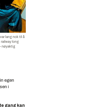
r lang nok til å
 railway long
– nøyaktig
sin egen
sen i
ste gang kan