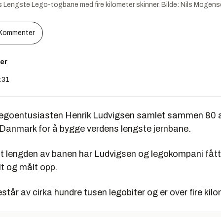
 Lengste Lego-togbane med fire kilometer skinner.
Bilde:
Nils Mogens
Kommenter
er
:31
legoentusiasten Henrik Ludvigsen samlet sammen 80 
i Danmark for å bygge verdens lengste jernbane.
ut lengden av banen har Ludvigsen og legokompani fått 
lt og målt opp.
tår av cirka hundre tusen legobiter og er over fire kilo