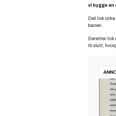
vi bygge en
Det tok cirka
banen.
Deretter tok d
til slutt, h
ANN