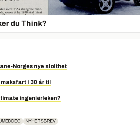
er du Think?
bane-Norges nye stolthet
 maksfart i 30 år til
ltimate ingeniørleken?
DUMEDDEG
NYHETSBREV