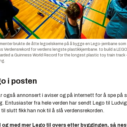
enter brukte de åtte legoelskerne på å bygge en Lego-jernbane som va
ss Verdensrekord for verdens lengste plastikkjernbane. to build a LEGO
rded a Guinness World Record for the longest plastic toy train track 
ng.
o i posten
 også annonsert i aviser og på internett for å spe på 
 Entusiaster fra hele verden har sendt Lego til Ludvig
il slutt fikk han nok til å slå verdensrekorden.
il og med mer Lego til overs etter byggingen, så ne