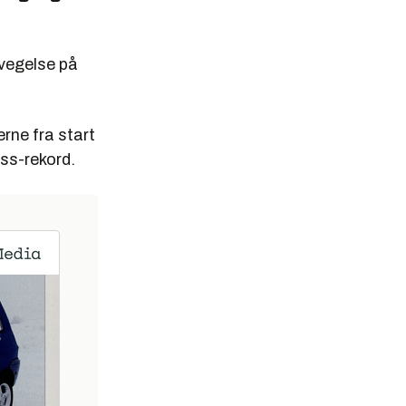
evegelse på
erne fra start
ss-rekord.