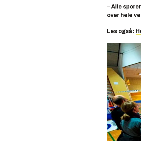
– Alle spore
over hele ve
Les også:
H