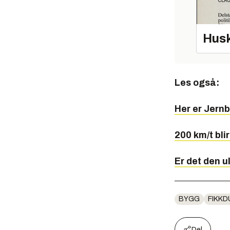
Husk
Les også:
Her er Jern
200 km/t blir
Er det den u
BYGG
FIKK
Del