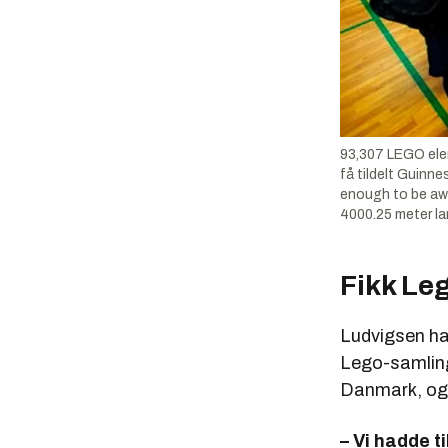
93,307 LEGO elem
få tildelt Guinne
enough to be awa
4000.25 meter la
Fikk Leg
Ludvigsen har
Lego-samling.
Danmark, og t
– Vi hadde t