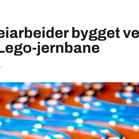
eiarbeider bygget v
 Lego-jernbane
.