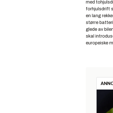
med tohjulsd
forhjulsdrift 
en lang rekk
større batteri
glede av bile
skal introdus
europeiske m
ANN