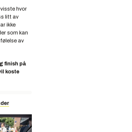
 visste hvor
s litt av
ar ikke
biler som kan
 følelse av
g finish på
il koste
nder