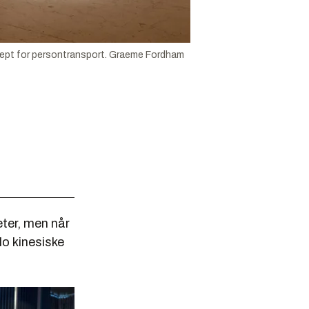
sept for persontransport.
Graeme Fordham
eter, men når
slo kinesiske