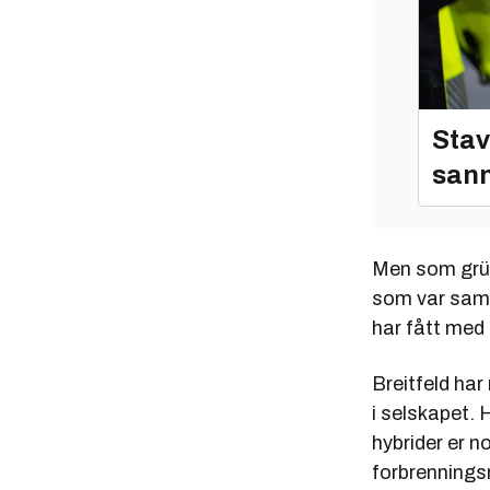
Stav
sann
Men som gründ
som var saml
har fått med 
Breitfeld ha
i selskapet. 
hybrider er n
forbrenningsm