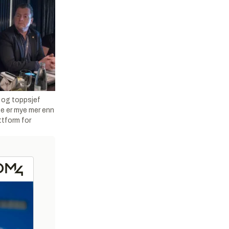
 og toppsjef
te er mye mer enn
ttform for