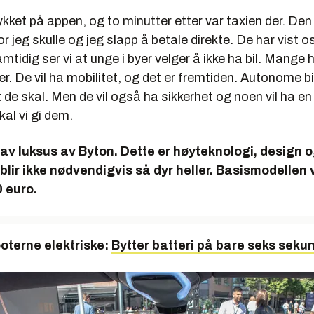
ykket på appen, og to minutter etter var taxien der. Den
r jeg skulle og jeg slapp å betale direkte. De har vist os
mtidig ser vi at unge i byer velger å ikke ha bil. Mange h
ller. De vil ha mobilitet, og det er fremtiden. Autonome 
it de skal. Men de vil også ha sikkerhet og noen vil ha en
kal vi gi dem.
 av luksus av Byton. Dette er høyteknologi, design o
 blir ikke nødvendigvis så dyr heller. Basismodellen v
 euro.
ooterne elektriske:
Bytter batteri på bare seks seku