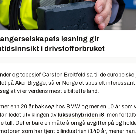
angerselskapets løsning gir
tidsinnsikt i drivstofforbruket
er og toppsjef Carsten Breitfeld sa til de europeiske 
et på Aker Brygge, så er Norge et spesielt interessan
seg at vi er verdens mest elbiltette land.
r mer enn 20 år bak seg hos BMW og mer en 10 år som 
Han ledet utviklingen av
luksushybriden i8
, men fortalt
oe tull. Det er bare en måte å omgå avgifter på og holde 
otoren som har tjent bilindustrien i 140 år, mener han