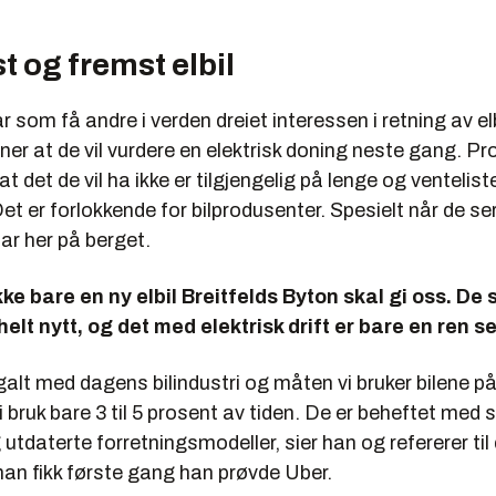
st og fremst elbil
som få andre i verden dreiet interessen i retning av elb
r at de vil vurdere en elektrisk doning neste gang. Pr
t det de vil ha ikke er tilgjengelig på lenge og ventelist
et er forlokkende for bilprodusenter. Spesielt når de se
har her på berget.
kke bare en ny elbil Breitfelds Byton skal gi oss. De 
 helt nytt, og det med elektrisk drift er bare en ren s
galt med dagens bilindustri og måten vi bruker bilene p
 bruk bare 3 til 5 prosent av tiden. De er beheftet med 
utdaterte forretningsmodeller, sier han og refererer til
han fikk første gang han prøvde Uber.