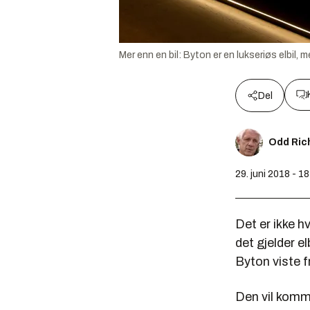
Mer enn en bil: Byton er en lukseriøs elbil
Del
Odd Ric
29. juni 2018 - 1
Det er ikke h
det gjelder e
Byton viste f
Den vil komme