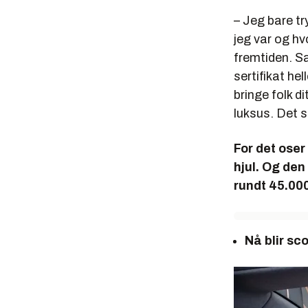
– Jeg bare tr
jeg var og hvo
fremtiden. Sa
sertifikat he
bringe folk d
luksus. Det s
For det oser
hjul. Og den
rundt 45.000
Nå blir sc