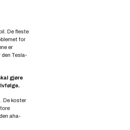
il. De fleste
oblemet for
ene er
r den Tesla-
skal gjøre
elvfølge.
å. De koster
store
 den aha-