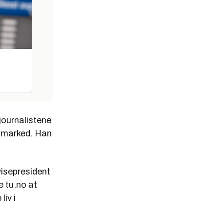
journalistene
t marked. Han
visepresident
e tu.no at
liv i
.