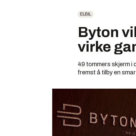
ELBIL
Byton vil
virke g
49 tommers skjerm i d
fremst å tilby en sma