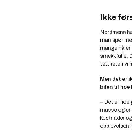
Ikke før
Nordmenn har 
man spør mene
mange nå er a
smekkfulle. D
tettheten vi 
Men det er i
bilen til noe
– Det er noe 
masse og er i
kostnader og 
opplevelsen 