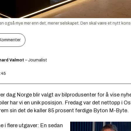
, men også mye mer enn det, mener selskapet. Den skal være et nytt kon
Kommenter
hard Valmot
– Journalist
8:45
ver dag Norge blir valgt av bilprodusenter for å vise nyh
lbiler har vi en unik posisjon. Fredag var det nettopp i O
rem sin det de kaller 85 prosent ferdige Byton M-Byte.
 i flere utgaver: En sedan