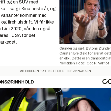
rift og en SUV med
skal i salg i Kina neste år, og
e varianter kommer med
 og firehjulsdrift. Vi får ikke
n før i 2020, når den også
eres i USA før det
arkedet.
Gründer og sjef: Bytons gründer
Carsten Breitfeld forlarer at det
en elbil. Dette er en transportpla
fremtiden. Foto: Odd R. Valmot
ARTIKKELEN FORTSETTER ETTER ANNONSEN
ONSØRINNHOLD