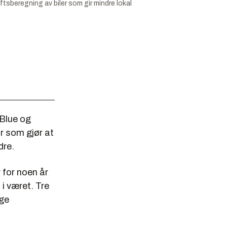
tsberegning av biler som gir mindre lokal
Blue og
or som gjør at
dre.
 for noen år
 i været. Tre
lge