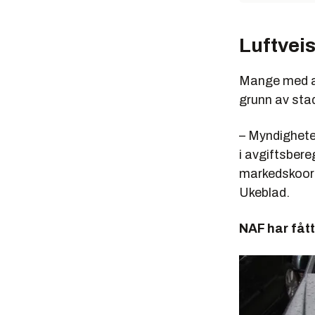
Luftvei
Mange med as
grunn av stad
– Myndighete
i avgiftsbere
markedskoord
Ukeblad.
NAF har fåt