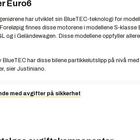
er Euro6
eniørene har utviklet sin BlueTEC-teknologi for mode
 Foreløpig finnes disse motorene i modellene S-klasse
GL og i Geländewagen. Disse modellene oppfyller aller
v BlueTEC har disse bilene partikkelutslipp på nivå me
, sier Justiniano.
nde med avgifter på sikkerhet