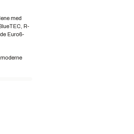
llene med
 BlueTEC, R-
ede Euro6-
d moderne