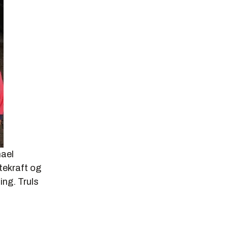
hael
stekraft og
ing.
Truls