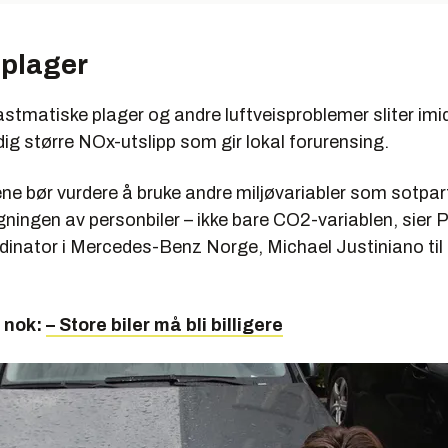
splager
tmatiske plager og andre luftveisproblemer sliter imid
ig større NOx-utslipp som gir lokal forurensing.
ne bør vurdere å bruke andre miljøvariabler som sotpar
gningen av personbiler – ikke bare CO2-variablen, sier 
inator i Mercedes-Benz Norge, Michael Justiniano til
t nok:
– Store biler må bli billigere