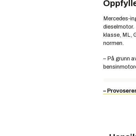
Oppfyll
Mercedes-ing
dieselmotor.
klasse, ML, 
normen.
– På grunn a
bensinmotorer
– Provosere