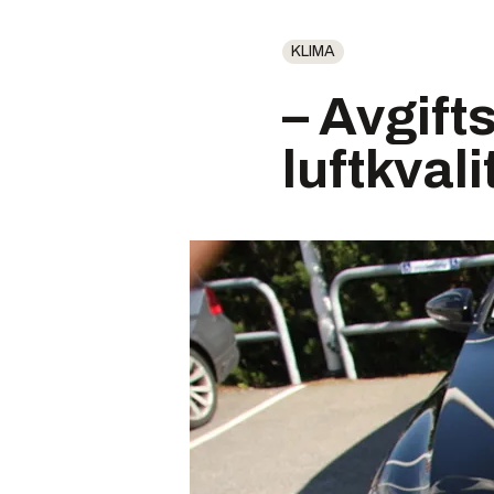
KLIMA
– Avgifts
luftkvali