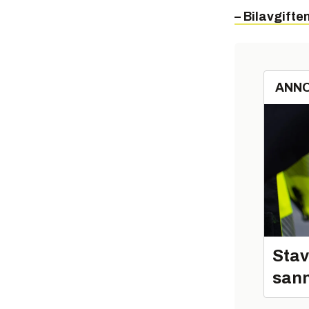
– Bilavgiften
ANN
Stav
sann