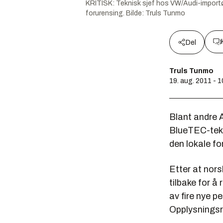
KRITISK: Teknisk sjef hos VW/Audi-importør
forurensing.
Bilde:
Truls Tunmo
Del
Truls Tunmo
19. aug. 2011 - 
Blant andre 
BlueTEC-tekno
den lokale fo
Etter at nors
tilbake for å
av fire nye p
Opplysningsrå