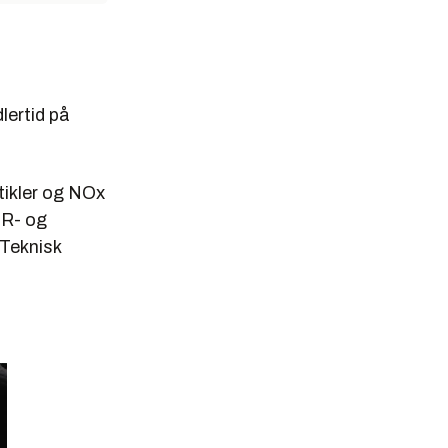
lertid på
tikler og NOx
PR- og
 Teknisk