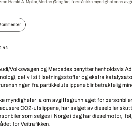
en Harald A. Møller, Morten Ødegård, forstår ikke myndighetenes avgif
Kommenter
10:44
Audi/Volkswagen og Mercedes benytter henholdsvis Ad
logi, det vil si tilsetningsstoffer og ekstra katalysat
rurensningen fra partikkelutslippene blir betraktelig min
ke myndigheter la om avgiftsgrunnlaget for personbiler
 redusere CO2-utslippene, har salget av dieselbiler skutt
ersonbiler som selges i Norge i dag har dieselmotor, ifø
det for Veitrafikken.