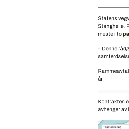
Statens vegve
Stanghelle. P
meste i to
pa
– Denne rådgi
samferdselsm
Rammeavtalen 
år.
Kontrakten e
avhenger av b