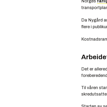
Norges
farli
transportplan
Da Nygård ann
flere i publi
Kostnadsramme
Arbeidet
Det er allere
foreberedend
Til våren sta
skredutsatte
Starten av se