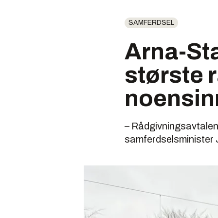
SAMFERDSEL
Arna-Sta
største 
noensin
– Rådgivningsavtalen 
samferdselsminister 