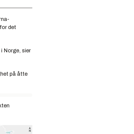
rna-
for det
i Norge, sier
ghet på åtte
kten