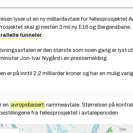
sen lyser ut en ny milliardavtale for fellesprosjektet A
rosjektet skal gi nesten 3 mil ny E16 og Bergensbane, 
rallelle tunneler
.
vningsavtalen er den største som noen gang er lyst ut 
inister Jon-Ivar Nygård i en pressemelding.
er på inntil 2,2 milliarder kroner og har en mulig vari
r en
avropsbasert
rammeavtale. Størrelsen på kontra
estillingene fra fellesprosjektet i avtaleperioden.