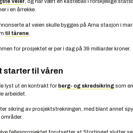
gste veier
, og har vært en kasteball i forskjellige stat
er i en årrekke.
onserte at veien skulle bygges på Arna stasjon i mars i
kum
til tårene
.
n for prosjektet er per i dag på 39 milliarder kroner.
 starter til våren
de lyst ut en kontrakt for
berg- og skredsikring
som en 
e arbeidet.
rter sikring av prosjektstrekningen, med blant annet spy
 områder.
lve fellesprosjektet forutsetter at Stortinget slutter seg