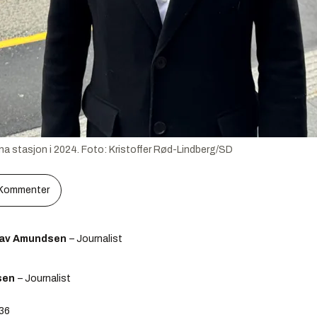
na stasjon i 2024.
Foto:
Kristoffer Rød-Lindberg/SD
Kommenter
lav Amundsen
– Journalist
sen
– Journalist
:36