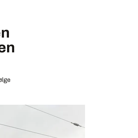
en
ten
ølge