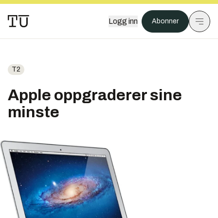
Logg inn
Abonner
T2
Apple oppgraderer sine
minste