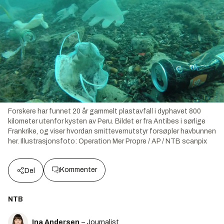
Forskere har funnet 20 år gammelt plastavfall i dyphavet 800
kilometer utenfor kysten av Peru. Bildet er fra Antibes i sørlige
Frankrike, og viser hvordan smittevernutstyr forsøpler havbunnen
her.
Illustrasjonsfoto:
Operation Mer Propre / AP / NTB scanpix
Kommenter
Del
NTB
Ina Andersen
– Journalist