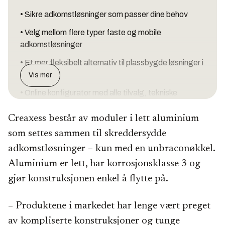
• Sikre adkomstløsninger som passer dine behov
• Velg mellom flere typer faste og mobile
adkomstløsninger
• Et mer fleksibelt alternativ til plassbygde løsninger i
stål
Vis mer
• Online konfigurator med alle tilvalg, tekniske
tegninger, pris og leveringstid
Creaxess består av moduler i lett aluminium
• Produsert i aluminium, har lav egenvekt og
som settes sammen til skreddersydde
korrosjonsklasse 3
adkomstløsninger – kun med en unbraconøkkel.
• Tilfredsstiller alle krav fra maskindirektivet og
Aluminium er lett, har korrosjonsklasse 3 og
arbeidsplassforskriften
gjør konstruksjonen enkel å flytte på.
• Enkelt å håndtere og montere, leveres flatpakket i
moduler
– Produktene i markedet har lenge vært preget
• Utviklet av Zarges, TÜV-godkjent.
av kompliserte konstruksjoner og tunge