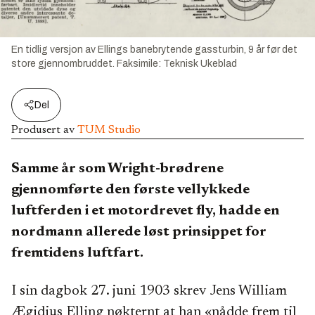
En tidlig versjon av Ellings banebrytende gassturbin, 9 år før det
store gjennombruddet.
Faksimile:
Teknisk Ukeblad
Del
Produsert av
TUM Studio
Samme år som Wright-brødrene
gjennomførte den første vellykkede
luftferden i et motordrevet fly, hadde en
nordmann allerede løst prinsippet for
fremtidens luftfart.
I sin dagbok 27. juni 1903 skrev Jens William
Ægidius Elling nøkternt at han «nådde frem til