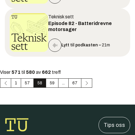
Teknisk sett
Episode 82 - Batteridrevne
motorsager
Lytt til podkasten –
21m
Viser
571
til
580
av
662
treff
1
57
58
59
...
67
Tips oss