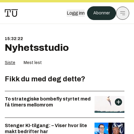
Logg inn
Abonner
15:32:22
Nyhetsstudio
Siste
Mest lest
Fikk du med deg dette?
To strategiske bombefly styrtet med
få timers mellomrom
Stenger KI-tilgang: – Viser hvor lite
makt bedrifter har