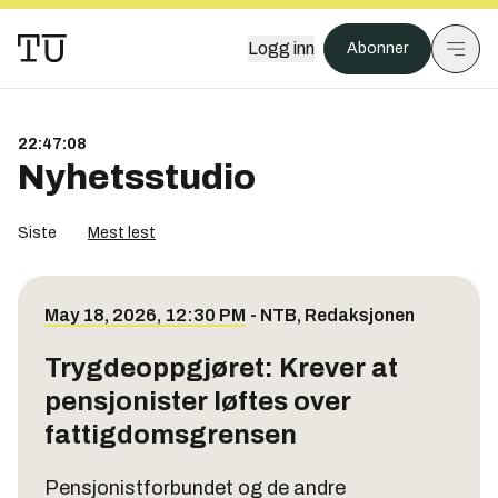
Logg inn
Abonner
22:47:08
Nyhetsstudio
Siste
Mest lest
May 18, 2026, 12:30 PM
-
NTB
,
Redaksjonen
Trygdeoppgjøret: Krever at
pensjonister løftes over
fattigdomsgrensen
Pensjonistforbundet og de andre